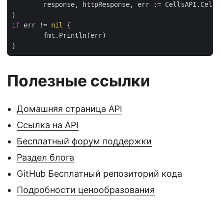
	response, httpResponse, err := CellsAPI.CellsChartsPostWorksheetChart(args1)

if
 err != 
nil
 {

	fmt.Println(err)

Полезные ссылки
Домашняя страница API
Ссылка на API
Бесплатный форум поддержки
Раздел блога
GitHub Бесплатный репозиторий кода
Подробности ценообразования