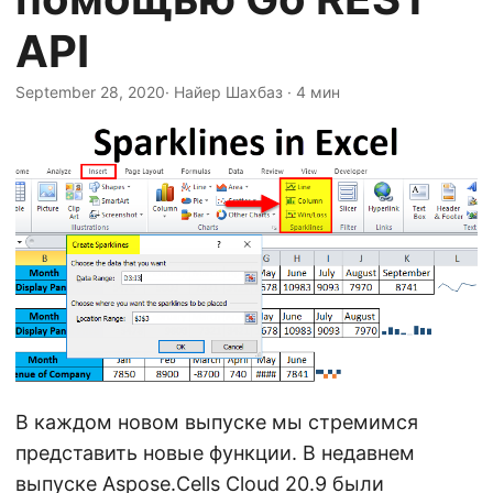
г
API
а
ц
September 28, 2020
· Найер Шахбаз · 4 мин
и
ю
В каждом новом выпуске мы стремимся
представить новые функции. В недавнем
выпуске
Aspose.Cells Cloud 20.9
были