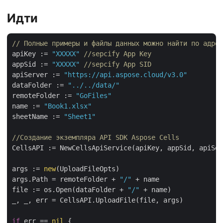
Идти
// Полные примеры и файлы данных можно найти по адрес
apiKey := 
"XXXXX"
//sepcify App Key
appSid := 
"XXXXX"
//sepcify App SID
apiServer := 
"https://api.aspose.cloud/v3.0"
dataFolder := 
"../../data/"
remoteFolder := 
"GoFiles"
name := 
"Book1.xlsx"
sheetName := 
"Sheet1"
//Создание экземпляра API SDK Aspose Cells
CellsAPI := NewCellsApiService(apiKey, appSid, apiSer
args := 
new
(UploadFileOpts)

args.Path = remoteFolder + 
"/"
 + name

file := os.Open(dataFolder + 
"/"
 + name)

_, _, err = CellsAPI.UploadFile(file, args)

if
 err == 
nil
 {
