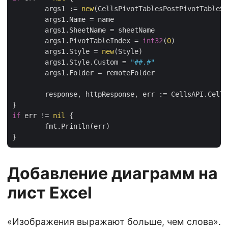
	args1 := 
new
(CellsPivotTablesPostPivotTableSt
	args1.Name = name

	args1.SheetName = sheetName

	args1.PivotTableIndex = 
int32
(
0
)

	args1.Style = 
new
(Style)

	args1.Style.Custom = 
"##.#"
	args1.Folder = remoteFolder

	response, httpResponse, err := CellsAPI.CellsPivotTablesPostPivotTableStyle(args1)

if
 err != 
nil
 {

	fmt.Println(err)

Добавление диаграмм на
лист Excel
«Изображения выражают больше, чем слова».