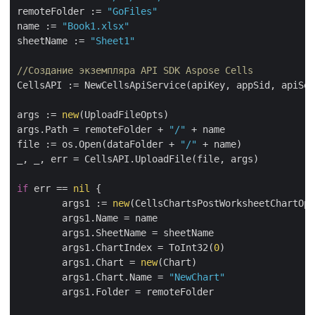
remoteFolder := 
"GoFiles"
name := 
"Book1.xlsx"
sheetName := 
"Sheet1"
//Создание экземпляра API SDK Aspose Cells
CellsAPI := NewCellsApiService(apiKey, appSid, apiSer
args := 
new
(UploadFileOpts)

args.Path = remoteFolder + 
"/"
 + name

file := os.Open(dataFolder + 
"/"
 + name)

_, _, err = CellsAPI.UploadFile(file, args)

if
 err == 
nil
 {

	args1 := 
new
(CellsChartsPostWorksheetChartOpt
	args1.Name = name

	args1.SheetName = sheetName

	args1.ChartIndex = ToInt32(
0
)

	args1.Chart = 
new
(Chart)

	args1.Chart.Name = 
"NewChart"
	args1.Folder = remoteFolder
