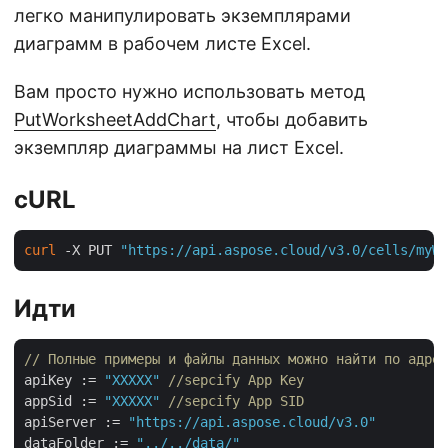
легко манипулировать экземплярами
диаграмм в рабочем листе Excel.
Вам просто нужно использовать метод
PutWorksheetAddChart
, чтобы добавить
экземпляр диаграммы на лист Excel.
cURL
curl
 -X PUT 
"https://api.aspose.cloud/v3.0/cells/myWo
Идти
// Полные примеры и файлы данных можно найти по адрес
apiKey := 
"XXXXX"
//sepcify App Key
appSid := 
"XXXXX"
//sepcify App SID
apiServer := 
"https://api.aspose.cloud/v3.0"
dataFolder := 
"../../data/"