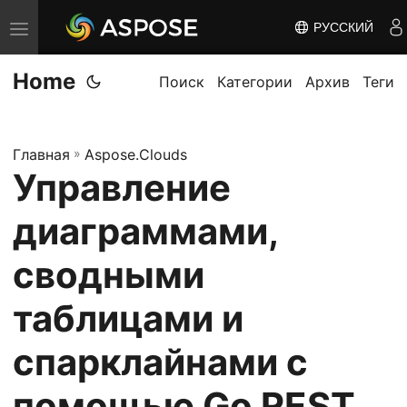
РУССКИЙ
П
е
Home
р
Поиск
Категории
Архив
Теги
е
к
Главная
»
Aspose.Clouds
л
Управление
ю
ч
диаграммами,
и
т
сводными
ь
таблицами и
н
а
спарклайнами с
в
и
помощью Go REST