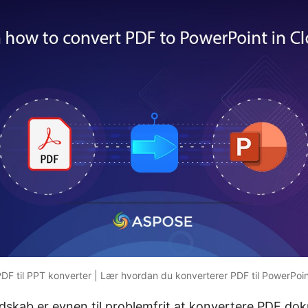
DF til PPT konverter | Lær hvordan du konverterer PDF til PowerPoi
andskab er evnen til problemfrit at konvertere
PDF
doku