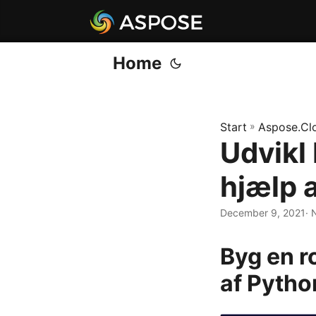
Home
Start
»
Aspose.Cl
Udvikl
hjælp 
December 9, 2021
· 
Byg en r
af Pytho