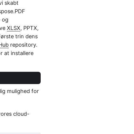
vi skabt
Aspose.PDF
e og
ive
XLSX
, PPTX,
første trin dens
Hub
repository.
at installere
dig mulighed for
vores cloud-