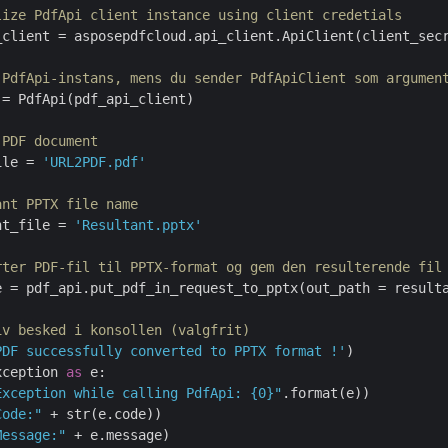
lize PdfApi client instance using client credetials
_client = asposepdfcloud.api_client.ApiClient(client_secr
 PdfApi-instans, mens du sender PdfApiClient som argumen
= PdfApi(pdf_api_client)

 PDF document
ile = 
'URL2PDF.pdf'
ant PPTX file name
nt_file = 
'Resultant.pptx'
rter PDF-fil til PPTX-format og gem den resulterende fil
e = pdf_api.put_pdf_in_request_to_pptx(out_path = result
iv besked i konsollen (valgfrit)
PDF successfully converted to PPTX format !'
)    

xception 
as
 e:

Exception while calling PdfApi: {0}"
.format(e))

Code:"
 + str(e.code))

Message:"