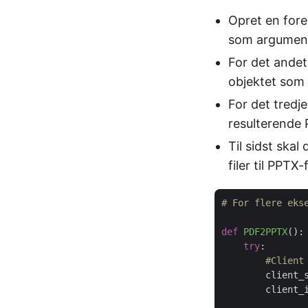
Opret en fore
som argument
For det andet
objektet som 
For det tredj
resulterende 
Til sidst skal
filer til PPT
# For flere eks
def
PDF2PPTX
():
try
:

#Client
        client_
        client_