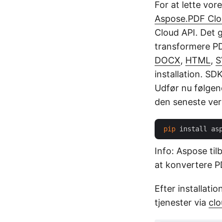
For at lette vo
Aspose.PDF Clo
Cloud API. Det g
transformere PDF
DOCX
,
HTML
,
S
installation. SD
Udfør nu følge
den seneste ver
pip
Info: Aspose til
at konvertere PD
Efter installati
tjenester via
cl