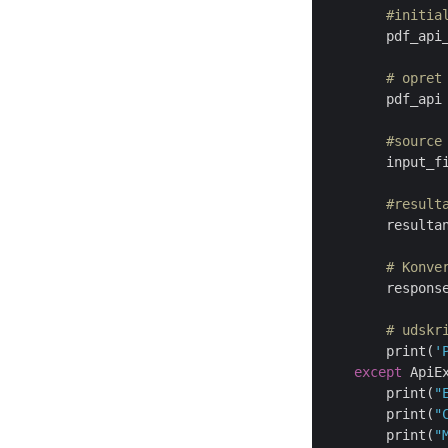
#initia
        pdf_api
# opret
        pdf_api 
#source
        input_f
#result
        resulta
# Konve
        respons
# udskr
        print(
'
except
 ApiE
        print(
"
        print(
"
        print(
"