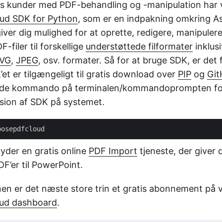
res kunder med PDF-behandling og -manipulation har 
ud SDK for Python
, som er en indpakning omkring 
iver dig mulighed for at oprette, redigere, manipuler
-filer til forskellige
understøttede filformater
inklus
VG
,
JPEG
, osv. formater. Så for at bruge SDK, er det 
K’et er tilgængeligt til gratis download over
PIP
og
Git
nde kommando på terminalen/kommandoprompten for 
sion af SDK på systemet.
byder en gratis online
PDF Import
tjeneste, der giver 
F’er til PowerPoint.
onen er det næste store trin et gratis abonnement på 
oud dashboard
.