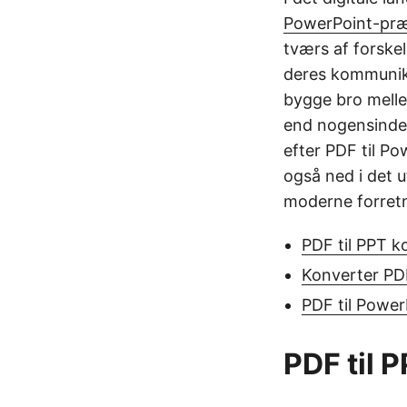
PowerPoint-præ
tværs af forske
deres kommunika
bygge bro melle
end nogensinde.
efter PDF til P
også ned i det u
moderne forretn
PDF til PPT k
Konverter PDF
PDF til Powe
PDF til 