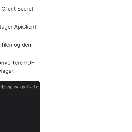
 Client Secret
tager ApiClient-
-filen og den
onvertere PDF-
lager.
ud/aspose-pdf-cloud-python