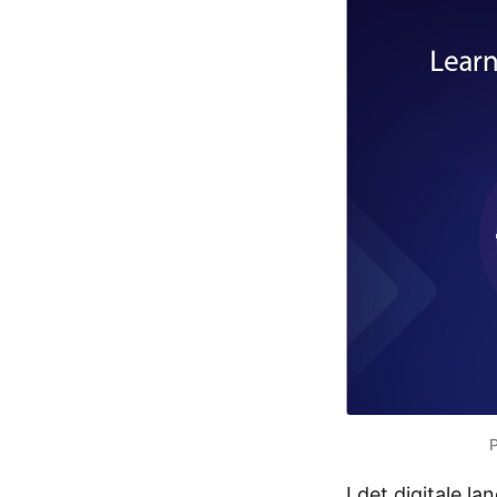
P
I det digitale l