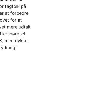
r fagfolk på
er at forbedre
vet for at
vet mere udtalt
fterspørgsel
DK, men dykker
tydning i