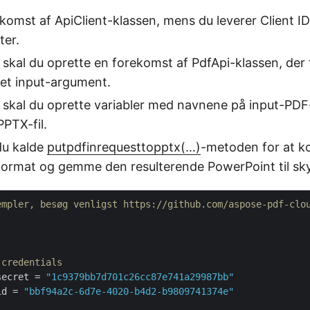
komst af ApiClient-klassen, mens du leverer Client ID
er.
 skal du oprette en forekomst af PdfApi-klassen, der 
et input-argument.
e skal du oprette variabler med navnene på input-PDF
PPTX-fil.
 du kalde
putpdfinrequesttopptx(…)
-metoden for at k
X-format og gemme den resulterende PowerPoint til sky
empler, besøg venligst https://github.com/aspose-pdf-clo
 credentials
secret = 
"1c9379bb7d701c26cc87e741a29987bb"
id = 
"bbf94a2c-6d7e-4020-b4d2-b9809741374e"