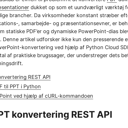
sentationer
dukket op som et uundværligt værktøj fo
llige brancher. Da virksomheder konstant stræber eft
tions-, samarbejde- og præsentationsevner, er beho
m statiske PDF’er og dynamiske PowerPoint-dias ble
 Denne artikel udforsker ikke kun den presserende e
owerPoint-konvertering ved hjælp af Python Cloud S
tal af praktiske brugssager, der understreger dets be
ingsdrift.
onvertering REST API
 til PPT i Python
rPoint ved hjælp af cURL-kommandoen
PPT konvertering REST API