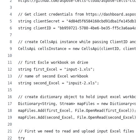
https://github.com/aspose-cells-cloud/aspose-cells-clo
// Get client credentials from https://dashboard.aspos
string clientSecret = "4d84d5f6584160cbd91dba1fe145db1
string clientID = "bb959721-5780-4be6-be35-ff5c3a6aa4a
// create CellsApi instance while passing ClientID and
CellsApi cellsInstance = new CellsApi(clientID, client
// first Excle workbook on drive
string first_Excel = "input-1.xls";
// name of second Excel workbook
string second_Excel = "inpuit-2.xls";
// create dictionary object to hold input excel workbo
Dictionary<String, Stream> mapFiles = new Dictionary<s
mapFiles.Add(first_Excel, File.OpenRead(first_Excel));
mapFiles.Add(second_Excel, File.OpenRead(second_Excel)
// First we need to read and upload input Excel files 
try