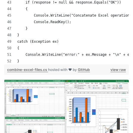
    if (response != null && response.Equals("OK"))
    {
        Console.WriteLine("Concatenate Excel operation
        Console.ReadKey();
    }
}
catch (Exception ex)
{
    Console.WriteLine("error:" + ex.Message + "\n" + e
}
combine-excel-files.cs
hosted with ❤ by
GitHub
view raw