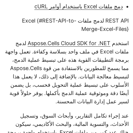
دمج ملفات Excel باستخدام أوامر cURL
REST API لدمج ملفات Excel {#REST-API-to-
Merge-Excel-Files}
استخدم
Aspose.Cells Cloud SDK for .NET
لدمج
ملفات Excel في ملف واحد بسلاسة وكفاءة. تعمل واجهة
برمجة التطبيقات القوية هذه على تبسيط عملية الدمج،
مما يسمح للمطورين بالاستفادة من قوة Aspose.Cells
لتبسيط معالجة البيانات. بالإضافة إلى ذلك، لا يعمل هذا
الأسلوب على تبسيط عملية التحويل فحسب، بل يضمن
أيضًا دقة وموثوقية عملية الدمج بأكملها. يوفر حلولاً قوية
لسير عمل إدارة البيانات المحسنة.
عند إجراء تكامل التقارير، وأبحاث السوق، وتسجيل
الأحداث، والتسوية المالية، والبحث الأكاديمي، سيكون
هناك عدد كبير من ملفات Excel. باستخدام واجهة برمجة