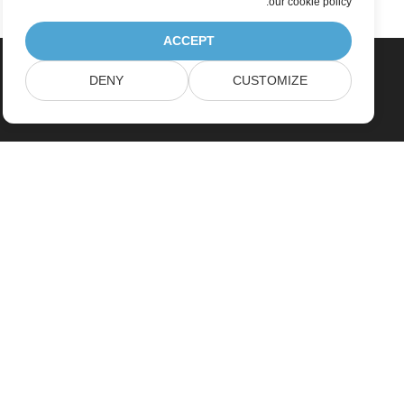
.
our cookie policy
ACCEPT
DENY
CUSTOMIZE
بيت
منتجات
إصدارات جديدة
التسعير
مستندات
دعم مجاني
الاستشارات الحرة
Paid Support