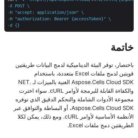
-X POST \

-H "accept: application/json" \

-H "authorization: Bearer {accessToken}" \

-d {}
خاتمة
باختصار، توفر البيئة الديناميكية لدمج البيانات طريقتين
قويتين لدمج ملفات Excel متعددة، باستخدام
Aspose.Cells Cloud SDK الغنية بالميزات لـ .NET
والكفاءة القابلة للبرمجة لأوامر cURL. سواء اخترت
مجموعة الأدوات الشاملة والتحكم الدقيق الذي توفره
Aspose.Cells Cloud SDK، أو البساطة والتوافق عبر
الأنظمة الأساسية لأوامر cURL. ومع ذلك، يمكن لكلا
الطريقتين دمج ملفات Excel.