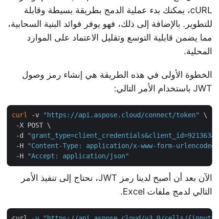
cURL، يمكنك بدء عملية الدمج بطريقة بسيطة وقابلة
للتطوير. بالإضافة إلى ذلك، فهو يوفر فوائد البنية السحابية،
مما يضمن قابلية التوسع وتقليل الاعتماد على الموارد
المحلية.
الخطوة الأولى في هذه الطريقة هي إنشاء رمز وصول
JWT باستخدام الأمر التالي:
curl
 -v 
"https://api.aspose.cloud/connect/token"
 \

 -X POST \

 -d 
"grant_type=client_credentials&client_id=921363
 -H 
"Content-Type: application/x-www-form-urlencode
 -H 
"Accept: application/json"
الآن بعد أن أصبح لدينا رمز JWT، نحتاج إلى تنفيذ الأمر
التالي لدمج ملفات Excel.
curl
-v "https://api.aspose.cloud/v3.0/cells/{inputF