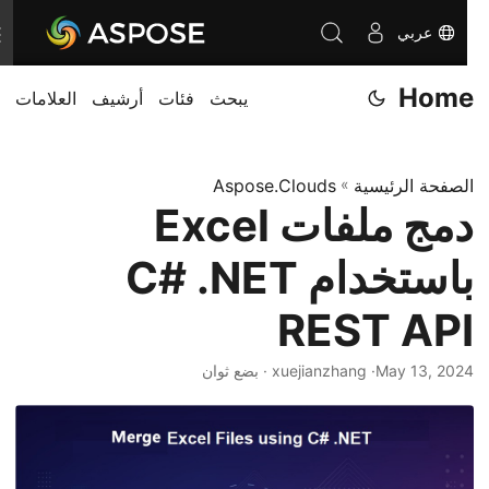
عربي
T
o
Home
يبحث
فئات
أرشيف
العلامات
g
g
l
الصفحة الرئيسية
»
Aspose.Clouds
e
دمج ملفات Excel
n
a
باستخدام C# .NET
v
i
REST API
g
May 13, 2024
· xuejianzhang · بضع ثوان
a
t
i
o