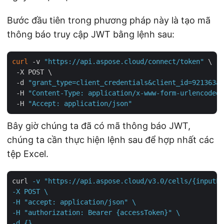
Bước đầu tiên trong phương pháp này là tạo mã
thông báo truy cập JWT bằng lệnh sau:
curl
 -v 
"https://api.aspose.cloud/connect/token"
 \

 -X POST \

 -d 
"grant_type=client_credentials&client_id=921363a8
 -H 
"Content-Type: application/x-www-form-urlencoded"
 -H 
"Accept: application/json"
Bây giờ chúng ta đã có mã thông báo JWT,
chúng ta cần thực hiện lệnh sau để hợp nhất các
tệp Excel.
curl
-v "https://api.aspose.cloud/v3.0/cells/{inputFi
-X POST \

-H "accept: application/json" \

-H "authorization: Bearer {accessToken}" \

-d {}