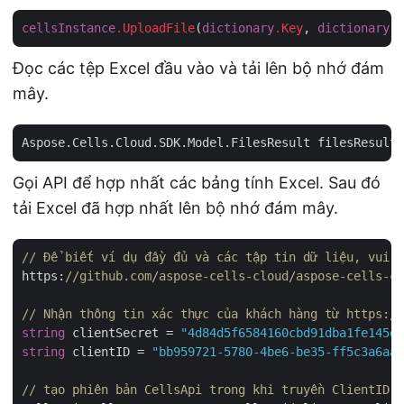
cellsInstance
.UploadFile
(
dictionary
.Key
, 
dictionary
.V
Đọc các tệp Excel đầu vào và tải lên bộ nhớ đám
mây.
Aspose.Cells.Cloud.SDK.Model.FilesResult filesResult 
Gọi API để hợp nhất các bảng tính Excel. Sau đó
tải Excel đã hợp nhất lên bộ nhớ đám mây.
// Để biết ví dụ đầy đủ và các tập tin dữ liệu, vui l
https:
//github.com/aspose-cells-cloud/aspose-cells-cl
// Nhận thông tin xác thực của khách hàng từ https:/
string
 clientSecret = 
"4d84d5f6584160cbd91dba1fe145db
string
 clientID = 
"bb959721-5780-4be6-be35-ff5c3a6aa4
// tạo phiên bản CellsApi trong khi truyền ClientID v