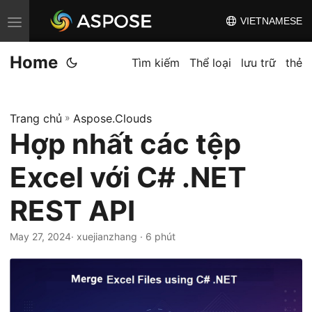
VIETNAMESE
C
h
Home
u
Tìm kiếm
Thể loại
lưu trữ
thẻ
y
ể
Trang chủ
»
Aspose.Clouds
n
Hợp nhất các tệp
đ
ổ
Excel với C# .NET
i
đ
REST API
i
May 27, 2024
· xuejianzhang · 6 phút
ề
u
h
ư