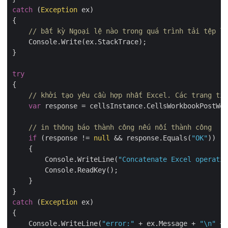
catch
 (
Exception
 ex)

{

// bất kỳ Ngoại lệ nào trong quá trình tải tệp lê
    Console.Write(ex.StackTrace);

}

try
{

// khởi tạo yêu cầu hợp nhất Excel. Các trang tín
var
 response = cellsInstance.CellsWorkbookPostWor
// in thông báo thành công nếu nối thành công
if
 (response != 
null
 && response.Equals(
"OK"
))

    {

        Console.WriteLine(
"Concatenate Excel operatio
        Console.ReadKey();

    }

catch
 (
Exception
 ex)

{

    Console.WriteLine(
"error:"
 + ex.Message + 
"\n"
 + 