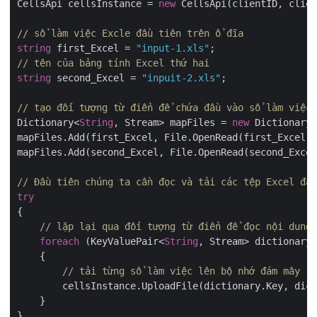
CellsApi cellsInstance = 
new
 CellsApi(clientID, clien
// sổ làm việc Excle đầu tiên trên ổ đĩa
string
 first_Excel = 
"input-1.xls"
// tên của bảng tính Excel thứ hai
string
 second_Excel = 
"inpuit-2.xls"
;

// tạo đối tượng từ điển để chứa đầu vào sổ làm việc 
Dictionary<
String
, Stream> mapFiles = 
new
 Dictionary<
mapFiles.Add(first_Excel, File.OpenRead(first_Excel))
mapFiles.Add(second_Excel, File.OpenRead(second_Excel
// Đầu tiên chúng ta cần đọc và tải các tệp Excel đầ
try
{

// lặp lại qua đối tượng từ điển để đọc nội dung 
foreach
 (KeyValuePair<
String
, Stream> dictionary 
    {

// tải từng sổ làm việc lên bộ nhớ đám mây
        cellsInstance.UploadFile(dictionary.Key, dict
    }
