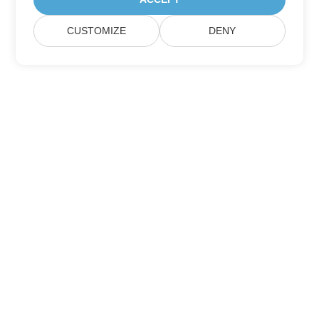
CUSTOMIZE
DENY
Trang Chủ
Các Sản Phẩm
Bản Phát Hành Mới
Giá Cả
Tài Liệu