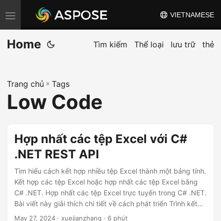
VIETNAMESE
C
h
Home
u
Tìm kiếm
Thể loại
lưu trữ
thẻ
y
ể
Trang chủ
»
Tags
n
Low Code
đ
ổ
i
Hợp nhất các tệp Excel với C#
đ
.NET REST API
i
ề
Tìm hiểu cách kết hợp nhiều tệp Excel thành một bảng tính.
u
Kết hợp các tệp Excel hoặc hợp nhất các tệp Excel bằng
C# .NET. Hợp nhất các tệp Excel trực tuyến trong C# .NET.
h
Bài viết này giải thích chi tiết về cách phát triển Trình kết
ư
hợp các tệp Excel trong C# .NET.
May 27, 2024
· xuejianzhang · 6 phút