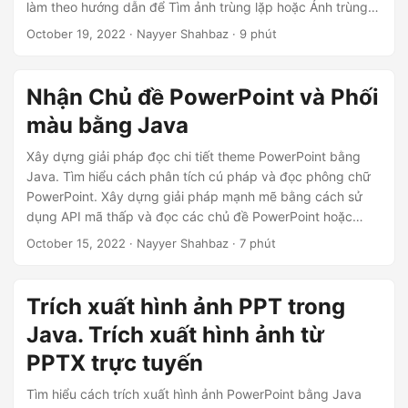
làm theo hướng dẫn để Tìm ảnh trùng lặp hoặc Ảnh trùng
lặp trên bất kỳ nền tảng nào
October 19, 2022
· Nayyer Shahbaz · 9 phút
Nhận Chủ đề PowerPoint và Phối
màu bằng Java
Xây dựng giải pháp đọc chi tiết theme PowerPoint bằng
Java. Tìm hiểu cách phân tích cú pháp và đọc phông chữ
PowerPoint. Xây dựng giải pháp mạnh mẽ bằng cách sử
dụng API mã thấp và đọc các chủ đề PowerPoint hoặc
bảng màu vây. Vì vậy, hãy thực hiện tất cả quá trình xử lý
October 15, 2022
· Nayyer Shahbaz · 7 phút
PowerPoint trên đám mây và thực hiện tải xuống phông
chữ PowerPoint
Trích xuất hình ảnh PPT trong
Java. Trích xuất hình ảnh từ
PPTX trực tuyến
Tìm hiểu cách trích xuất hình ảnh PowerPoint bằng Java