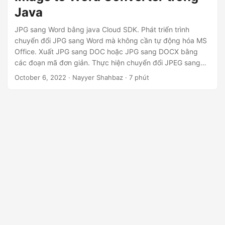
Java
JPG sang Word bằng java Cloud SDK. Phát triển trình
chuyển đổi JPG sang Word mà không cần tự động hóa MS
Office. Xuất JPG sang DOC hoặc JPG sang DOCX bằng
các đoạn mã đơn giản. Thực hiện chuyển đổi JPEG sang
DOC trực tuyến. Sử dụng phương pháp đơn giản và đáng
October 6, 2022
· Nayyer Shahbaz · 7 phút
tin cậy để Chuyển đổi JPEG sang Word.