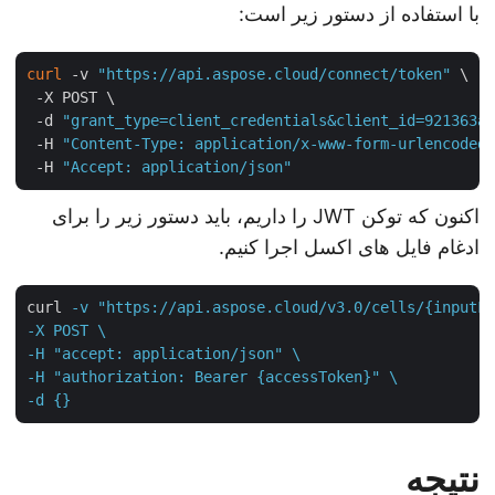
با استفاده از دستور زیر است:
curl
 -v 
"https://api.aspose.cloud/connect/token"
 \

 -X POST \

 -d 
"grant_type=client_credentials&client_id=921363
 -H 
"Content-Type: application/x-www-form-urlencode
 -H 
"Accept: application/json"
اکنون که توکن JWT را داریم، باید دستور زیر را برای
ادغام فایل های اکسل اجرا کنیم.
curl
-v "https://api.aspose.cloud/v3.0/cells/{inputF
-X POST \

-H "accept: application/json" \

-H "authorization: Bearer {accessToken}" \

-d {}
نتیجه