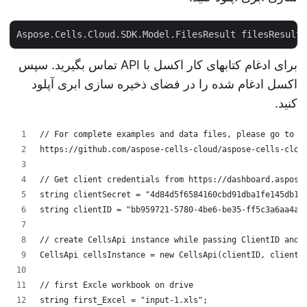
Aspose.Cells.Cloud.SDK.Model.FilesResult filesResul
برای ادغام کتابهای کار اکسل با API تماس بگیرید. سپس
اکسل ادغام شده را در فضای ذخیره سازی ابری آپلود
کنید.
// For complete examples and data files, please go to 
https://github.com/aspose-cells-cloud/aspose-cells-clo
// Get client credentials from https://dashboard.aspos
string clientSecret = "4d84d5f6584160cbd91dba1fe145db1
string clientID = "bb959721-5780-4be6-be35-ff5c3a6aa4a
// create CellsApi instance while passing ClientID and
CellsApi cellsInstance = new CellsApi(clientID, client
// first Excle workbook on drive
string first_Excel = "input-1.xls";