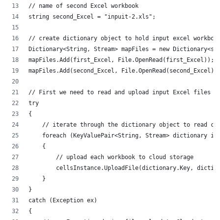
// name of second Excel workbook
string second_Excel = "inpuit-2.xls";
// create dictionary object to hold input excel workbo
Dictionary<String, Stream> mapFiles = new Dictionary<s
mapFiles.Add(first_Excel, File.OpenRead(first_Excel));
mapFiles.Add(second_Excel, File.OpenRead(second_Excel)
// First we need to read and upload input Excel files 
try
{
    // iterate through the dictionary object to read c
    foreach (KeyValuePair<String, Stream> dictionary i
    {
        // upload each workbook to cloud storage
        cellsInstance.UploadFile(dictionary.Key, dicti
    }
}
catch (Exception ex)
{