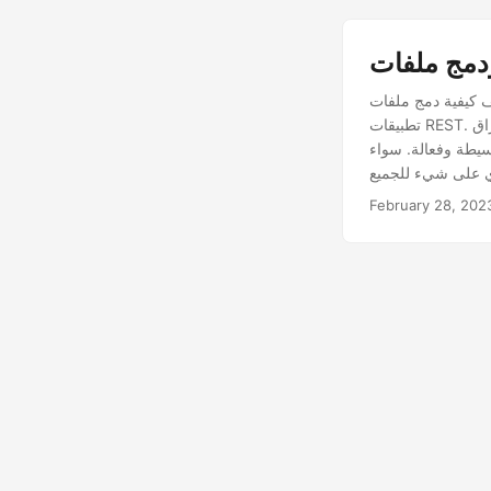
برمجيًا باستخدام لغة C# وواجهات برمجة
تطبيقات REST. سنغطي طرقًا مختلفة لسلسلة ملفات وأوراق Excel ودمجها ودمجها. سوف تتعلم كيفية تبسيط عملية
بسيطة وفعالة. سواء
February 28, 202