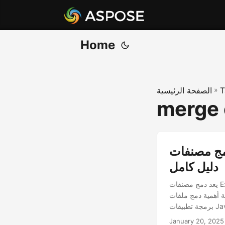
Home
T
»
الصفحة الرئيسية
merge e
ات Excel باستخدام واجهة برمجة تطبيقات Java REST -
دليل كامل
يعد دمج مصنفات Excel أمرًا ضروريًا لتوحيد البيانات من مصادر متعددة في ملف واحد متماسك، مما يتيح تحليلًا وإعداد
خطوة بخطوة لتحقيق ذلك باستخدام واجهة
Java .
January 20, 2025