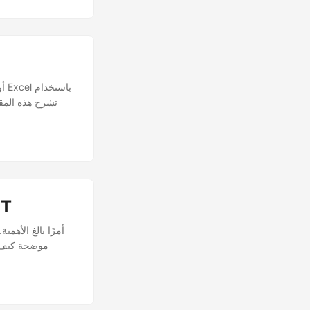
كيفية دمج