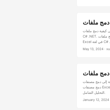
عددة في ورقة عمل واحدة. دمج ملفات Excel أو دمج ملفات Excel باستخدام
C# .NET. دمج ملفات Excel عبر الإنترنت في C# .NET. تشرح هذه المقالة تفاصيل كيفية تطوير أداة دمج ملفات
ة C# .NET.
May 13, 2024
 .NET REST API أمرًا بالغ الأهمية. تكشف هذه المقالة عن أهمية
دمج مصنفات Excel، موضحة كيف تعمل هذه العملية على تبسيط إدارة البيانات وتعزيز إمكانية الوصول وتسهيل
التحليل الشامل.
January 12, 2024