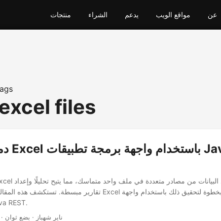
عن
مواقع الويب
يدعم
الشراء
منتجات
ags
xcel files
دمج مصنف
تقارير مبسطة. تستكشف هذه المقالة أهمية دمج ملفات Excel وتقدم دليلًا 
برمجة تطبيقات REST
· ناير شهباز · بضع ثوان