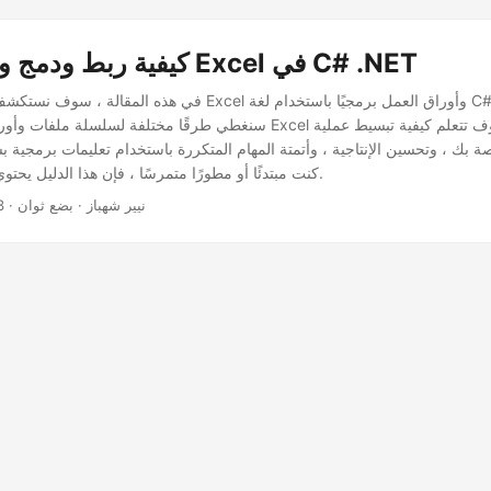
كيفية ربط ودمج ودمج ملفات Excel في C# .NET
في هذه المقالة ، سوف نستكشف كيفية دمج ملفات Excel وأوراق العمل 
اصة بك ، وتحسين الإنتاجية ، وأتمتة المهام المتكررة باستخدام تعليمات برمجية 
كنت مبتدئًا أو مطورًا متمرسًا ، فإن هذا الدليل يحتوي على شيء للجميع.
· نيير شهباز · بضع ثوان
3