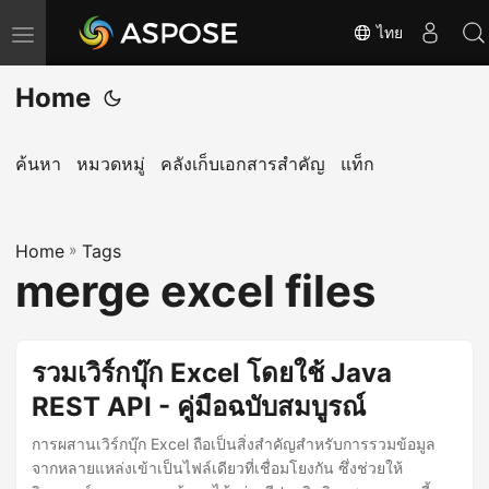
ไทย
T
o
Home
g
g
l
ค้นหา
หมวดหมู่
คลังเก็บเอกสารสำคัญ
แท็ก
e
n
Home
a
»
Tags
merge excel files
v
i
g
รวมเวิร์กบุ๊ก Excel โดยใช้ Java
a
REST API - คู่มือฉบับสมบูรณ์
t
i
การผสานเวิร์กบุ๊ก Excel ถือเป็นสิ่งสำคัญสำหรับการรวมข้อมูล
o
จากหลายแหล่งเข้าเป็นไฟล์เดียวที่เชื่อมโยงกัน ซึ่งช่วยให้