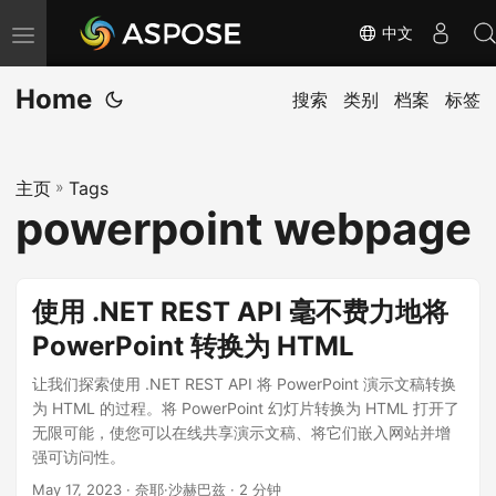
中文
切
换
Home
导
搜索
类别
档案
标签
航
主页
»
Tags
powerpoint webpage
使用 .NET REST API 毫不费力地将
PowerPoint 转换为 HTML
让我们探索使用 .NET REST API 将 PowerPoint 演示文稿转换
为 HTML 的过程。将 PowerPoint 幻灯片转换为 HTML 打开了
无限可能，使您可以在线共享演示文稿、将它们嵌入网站并增
强可访问性。
May 17, 2023
· 奈耶·沙赫巴兹 · 2 分钟