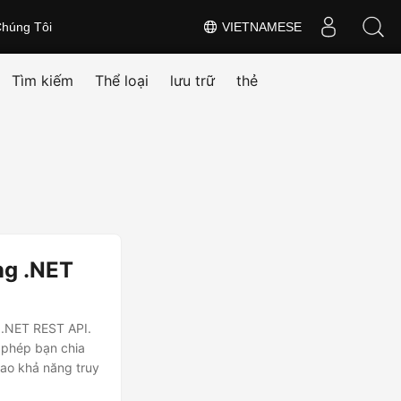
húng Tôi
VIETNAMESE
Tìm kiếm
Thể loại
lưu trữ
thẻ
ng .NET
 .NET REST API.
 phép bạn chia
cao khả năng truy