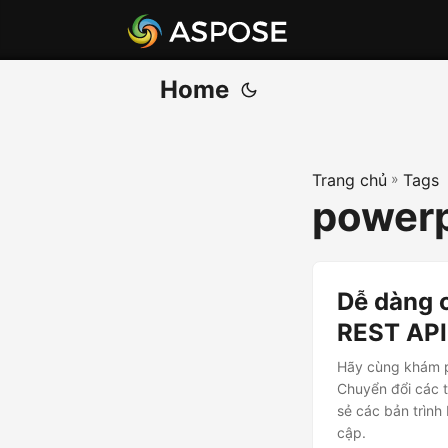
Home
Trang chủ
»
Tags
power
Dễ dàng 
REST API
Hãy cùng khám p
Chuyển đổi các 
sẻ các bản trình
cập.