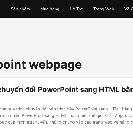
Sản phẩm
Mua hàng
Hỗ Trợ
Trang Web
Về C
point webpage
chuyển đổi PowerPoint sang HTML bằ
há quá trình chuyển đổi bản trình bày PowerPoint sang HTML bằng
trang chiếu PowerPoint sang HTML mở ra một thế giới khả năng, cho
 bày của mình trực tuyến, nhúng chúng vào các trang web và nâng 