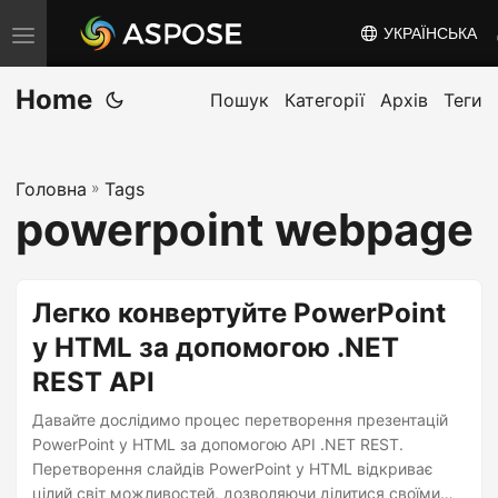
УКРАЇНСЬКА
T
o
Home
g
Пошук
Категорії
Архів
Теги
g
l
Головна
»
Tags
e
powerpoint webpage
n
a
v
Легко конвертуйте PowerPoint
i
у HTML за допомогою .NET
g
REST API
a
t
Давайте дослідимо процес перетворення презентацій
i
PowerPoint у HTML за допомогою API .NET REST.
Перетворення слайдів PowerPoint у HTML відкриває
o
цілий світ можливостей, дозволяючи ділитися своїми