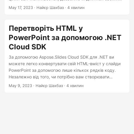
n
презентаціями в Інтернеті, вставляти їх на веб-сайти та
May 17, 2023
· Найєр Шахбаз · 4 хвилин
покращувати доступність.
Перетворіть HTML у
PowerPoint за допомогою .NET
Cloud SDK
За допомогою Aspose.Slides Cloud SDK для .NET ви
можете легко конвертувати свій HTML-вміст у слайди
PowerPoint за допомогою лише кількох рядків коду.
Незалежно від того, чи потрібно вам створювати
презентації для бізнесу чи для навчання, цей потужний
May 9, 2023
· Найєр Шахбаз · 4 хвилин
інструмент допоможе вам виконати роботу швидко та
ефективно.