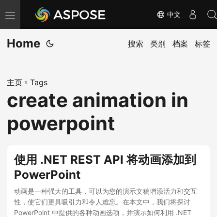
中文
切
换
Home
导
搜索
类别
档案
标签
航
主页
»
Tags
create animation in
powerpoint
使用 .NET REST API 将动画添加到
PowerPoint
动画是一种强大的工具，可以为您的演示文稿增添活力和交互
性，使它们更具吸引力和令人难忘。在本文中，我们将探讨
PowerPoint 中提供的各种动画选项，并演示如何利用 .NET