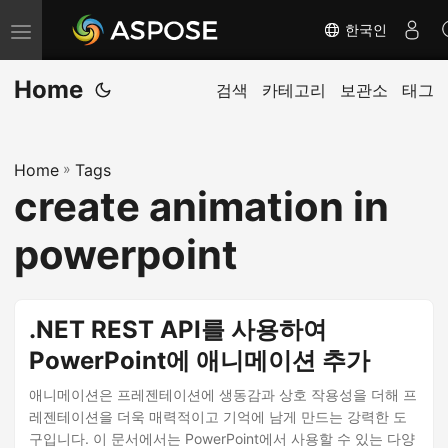
한국인
내
비
Home
게
검색
카테고리
보관소
태그
이
션
Home
»
Tags
전
create animation in
환
powerpoint
.NET REST API를 사용하여
PowerPoint에 애니메이션 추가
애니메이션은 프레젠테이션에 생동감과 상호 작용성을 더해 프
레젠테이션을 더욱 매력적이고 기억에 남게 만드는 강력한 도
구입니다. 이 문서에서는 PowerPoint에서 사용할 수 있는 다양