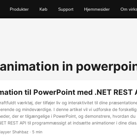
Produkter
Køb
Support
Hjemmesider
Om virk
 animation in powerpoi
imation til PowerPoint med .NET REST 
aftfuldt værktøj, der tilføjer liv og interaktivitet til dine præsentatione
ende og mindeværdige. I denne artikel vil vi udforske de forskelli
eder, der er tilgængelige i PowerPoint, og demonstrere, hvordan du
NET REST API til programmæssigt at indsætte animationer i dine dias
ayyer Shahbaz · 5 min