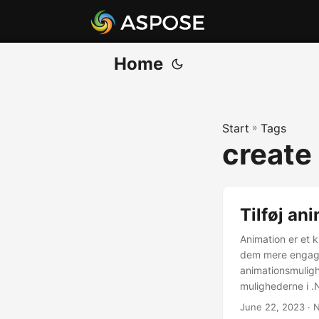
Home
Start
»
Tags
create
Tilføj an
Animation er et kr
dem mere engager
animationsmuligh
mulighederne i .
June 22, 2023
· N