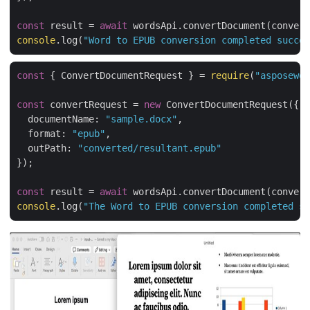
const
 result = 
await
console
.log(
"Word to EPUB conversion completed succes
const
 { ConvertDocumentRequest } = 
require
(
"asposewor
const
 convertRequest = 
new
 ConvertDocumentRequest({

documentName
: 
"sample.docx"
,

format
: 
"epub"
,

outPath
: 
"converted/resultant.epub"
});

const
 result = 
await
console
.log(
"The Word to EPUB conversion completed su