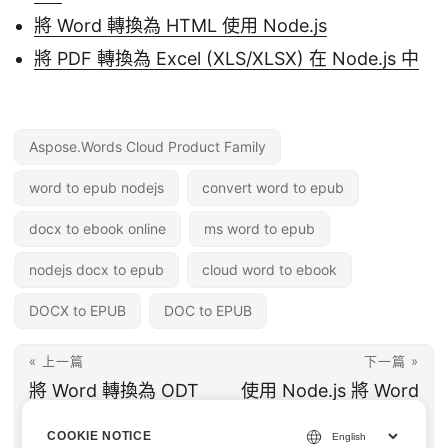
將 Word 轉換為 HTML 使用 Node.js
將 PDF 轉換為 Excel (XLS/XLSX) 在 Node.js 中
Aspose.Words Cloud Product Family
word to epub nodejs
convert word to epub
docx to ebook online
ms word to epub
nodejs docx to epub
cloud word to ebook
DOCX to EPUB
DOC to EPUB
« 上一篇
下一篇 »
將 Word 轉換為 ODT
使用 Node.js 將 Word
在 Node.js 中 | DOCX
轉換為 JPEG | DOCX
COOKIE NOTICE