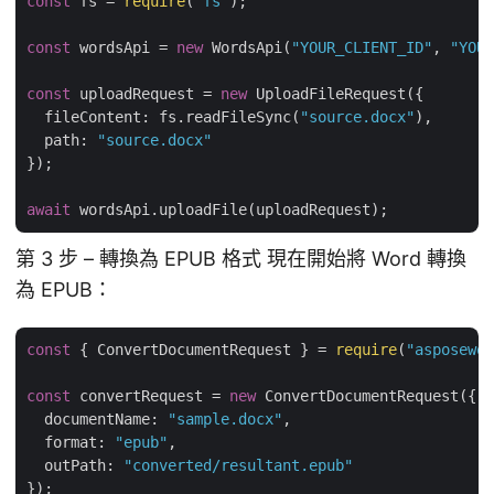
const
 fs = 
require
(
"fs"
);

const
 wordsApi = 
new
 WordsApi(
"YOUR_CLIENT_ID"
, 
"YOUR
const
 uploadRequest = 
new
 UploadFileRequest({

fileContent
: fs.readFileSync(
"source.docx"
),

path
: 
"source.docx"
});

await
第 3 步 – 轉換為 EPUB 格式 現在開始將 Word 轉換
為 EPUB：
const
 { ConvertDocumentRequest } = 
require
(
"asposewor
const
 convertRequest = 
new
 ConvertDocumentRequest({

documentName
: 
"sample.docx"
,

format
: 
"epub"
,

outPath
: 
"converted/resultant.epub"
});
