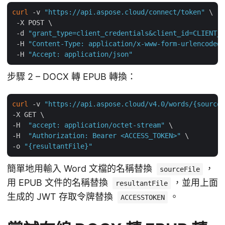
curl
 -v 
"https://api.aspose.cloud/connect/token"
 \

 -X POST \

 -d 
"grant_type=client_credentials&client_id=CLIENT_I
 -H 
"Content-Type: application/x-www-form-urlencoded"
 -H 
"Accept: application/json"
步驟 2 – DOCX 轉 EPUB 轉換：
curl
 -v 
"https://api.aspose.cloud/v4.0/words/{sourceF
-X GET \

-H  
"accept: application/octet-stream"
 \

-H  
"Authorization: Bearer <ACCESS_TOKEN>"
 \

-o 
"{resultantFile}"
簡單地用輸入 Word 文檔的名稱替換
，
sourceFile
用 EPUB 文件的名稱替換
，並用上面
resultantFile
生成的 JWT 存取令牌替換
。
ACCESSTOKEN