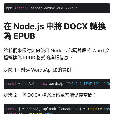
npm 
install
 asposewordscloud 
--save
在 Node.js 中將 DOCX 轉換
為 EPUB
讓我們來探討如何使用 Node.js 代碼片段將 Word 文
檔轉換為 EPUB 格式的詳細信息。
步驟 1 - 創建 WordsApi 類的實例。
const
 wordsApi = 
new
 WordsApi(
"YOUR_CLIENT_ID"
, 
"YOUR
步驟 2 – 將 DOCX 檔案上傳至雲端儲存空間：
const
 { WordsApi, UploadFileRequest } = 
require
(
"aspo