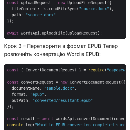
const
 uploadRequest = 
new
 UploadFileRequest({

fileContent
: fs.readFileSync(
"source.docx"
),

path
: 
"source.docx"
});

await
Крок 3 – Перетворити в формат EPUB Тепер
розпочніть конвертацію Word в EPUB:
const
 { ConvertDocumentRequest } = 
require
(
"asposewor
const
 convertRequest = 
new
 ConvertDocumentRequest({

documentName
: 
"sample.docx"
,

format
: 
"epub"
,

outPath
: 
"converted/resultant.epub"
});

const
 result = 
await
console
.log(
"Word to EPUB conversion completed succes