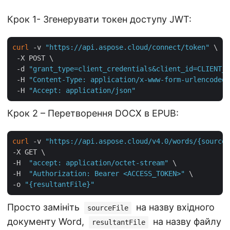
Крок 1- Згенерувати токен доступу JWT:
curl
 -v 
"https://api.aspose.cloud/connect/token"
 \

 -X POST \

 -d 
"grant_type=client_credentials&client_id=CLIENT_I
 -H 
"Content-Type: application/x-www-form-urlencoded"
 -H 
"Accept: application/json"
Крок 2 – Перетворення DOCX в EPUB:
curl
 -v 
"https://api.aspose.cloud/v4.0/words/{sourceF
-X GET \

-H  
"accept: application/octet-stream"
 \

-H  
"Authorization: Bearer <ACCESS_TOKEN>"
 \

-o 
"{resultantFile}"
Просто замініть
на назву вхідного
sourceFile
документу Word,
на назву файлу
resultantFile