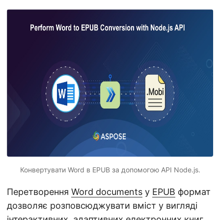
n
Конвертувати Word в EPUB за допомогою API Node.js.
Перетворення
Word documents
у
EPUB
формат
дозволяє розповсюджувати вміст у вигляді
інтерактивних, адаптивних електронних книг