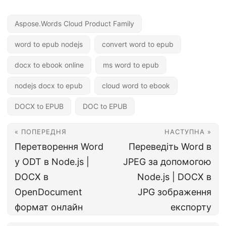
Aspose.Words Cloud Product Family
word to epub nodejs
convert word to epub
docx to ebook online
ms word to epub
nodejs docx to epub
cloud word to ebook
DOCX to EPUB
DOC to EPUB
« ПОПЕРЕДНЯ
НАСТУПНА »
Перетворення Word
Переведіть Word в
у ODT в Node.js |
JPEG за допомогою
DOCX в
Node.js | DOCX в
OpenDocument
JPG зображення
формат онлайн
експорту