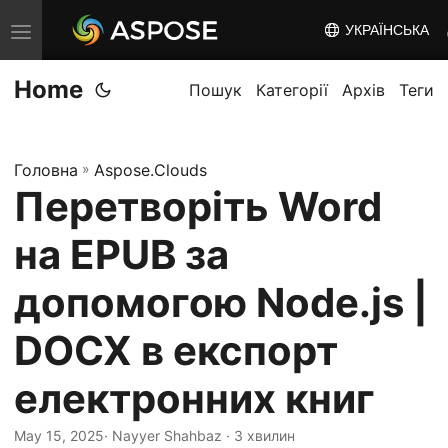
УКРАЇНСЬКА
T
o
Home
g
Пошук
Категорії
Архів
Теги
g
l
Головна
»
Aspose.Clouds
e
Перетворіть Word
n
a
на EPUB за
v
i
допомогою Node.js |
g
DOCX в експорт
a
t
електронних книг
i
o
May 15, 2025
· Nayyer Shahbaz · 3 хвилин