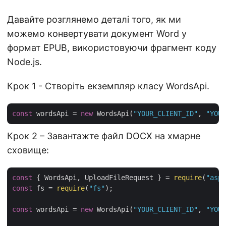
Давайте розглянемо деталі того, як ми
можемо конвертувати документ Word у
формат EPUB, використовуючи фрагмент коду
Node.js.
Крок 1 - Створіть екземпляр класу WordsApi.
const
 wordsApi = 
new
 WordsApi(
"YOUR_CLIENT_ID"
, 
"YOUR
Крок 2 – Завантажте файл DOCX на хмарне
сховище:
const
 { WordsApi, UploadFileRequest } = 
require
(
"aspo
const
 fs = 
require
(
"fs"
);

const
 wordsApi = 
new
 WordsApi(
"YOUR_CLIENT_ID"
, 
"YOUR