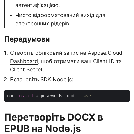
автентифікацією.
Чисто відформатований вихід для
електронних рідерів.
Передумови
Створіть обліковий запис на
Aspose.Cloud
Dashboard
, щоб отримати ваш Client ID та
Client Secret.
Встановіть SDK Node.js:
npm 
install
 asposewordscloud 
--save
Перетворіть DOCX в
EPUB на Node.js