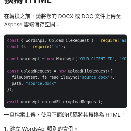
在轉換之前，請將您的 DOCX 或 DOC 文件上傳至
Aspose 雲端儲存空間：
const
 { WordsApi, UploadFileRequest } = 
require
(
"aspo
const
 fs = 
require
(
"fs"
);

const
 wordsApi = 
new
 WordsApi(
"YOUR_CLIENT_ID"
, 
"YOUR
const
 uploadRequest = 
new
 UploadFileRequest({

fileContent
: fs.readFileSync(
"source.docx"
),

path
: 
"source.docx"
});

await
一旦檔案上傳，使用下面的代碼將其轉換為 HTML：
建立 WordsApi 類別的實例。