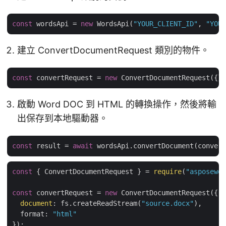
const
 wordsApi = 
new
 WordsApi(
"YOUR_CLIENT_ID"
, 
"YOUR
建立 ConvertDocumentRequest 類別的物件。
const
 convertRequest = 
new
啟動 Word DOC 到 HTML 的轉換操作，然後將輸
出保存到本地驅動器。
const
 result = 
await
const
 { ConvertDocumentRequest } = 
require
(
"asposewor
const
 convertRequest = 
new
 ConvertDocumentRequest({

document
: fs.createReadStream(
"source.docx"
),

  format: 
"html"
});
