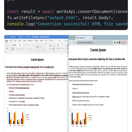
const
 result = 
await
 wordsApi.convertDocument(convert
fs.writeFileSync(
"output.html"
console
.log(
"Conversion successful! HTML file saved."