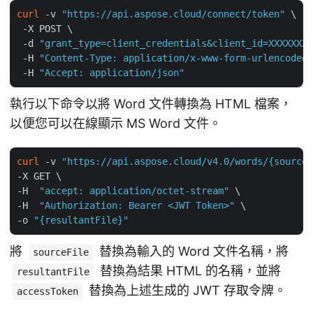
curl
 -v 
"https://api.aspose.cloud/connect/token"
 \

 -X POST \

 -d 
"grant_type=client_credentials&client_id=XXXXXXX-
 -H 
"Content-Type: application/x-www-form-urlencoded"
 -H 
"Accept: application/json"
執行以下命令以將 Word 文件轉換為 HTML 檔案，
以便您可以在線顯示 MS Word 文件。
curl
 -v 
"https://api.aspose.cloud/v4.0/words/{sourceF
-X GET \

-H  
"accept: application/octet-stream"
 \

-H  
"Authorization: Bearer <JWT Token>"
 \

-o 
"{resultantFile}"
將
替換為輸入的 Word 文件名稱，將
sourceFile
替換為結果 HTML 的名稱，並將
resultantFile
替換為上述生成的 JWT 存取令牌。
accessToken