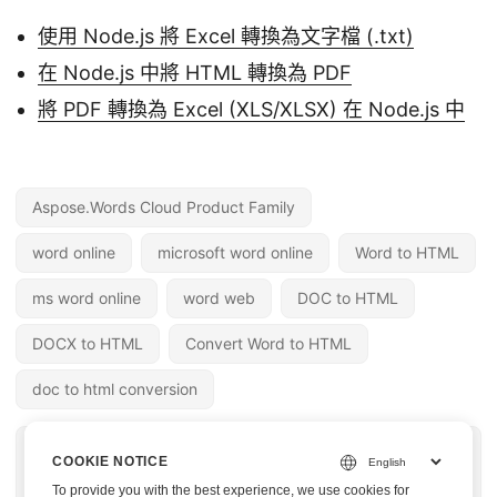
使用 Node.js 將 Excel 轉換為文字檔 (.txt)
在 Node.js 中將 HTML 轉換為 PDF
將 PDF 轉換為 Excel (XLS/XLSX) 在 Node.js 中
Aspose.Words Cloud Product Family
word online
microsoft word online
Word to HTML
ms word online
word web
DOC to HTML
DOCX to HTML
Convert Word to HTML
doc to html conversion
« 上一篇
下一篇 »
COOKIE NOTICE
將 MPP 轉換為 HTML
將 Excel 轉換為 SQL
To provide you with the best experience, we use cookies for