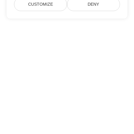
CUSTOMIZE
DENY
Trang Chủ
Các Sản Phẩm
Bản Phát Hành Mới
Giá Cả
Tài Liệu
Hỗ Trợ Miễn Phí