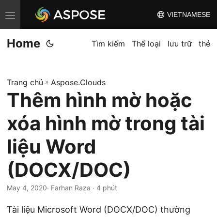
VIETNAMESE
C
h
Home
u
Tìm kiếm
Thể loại
lưu trữ
thẻ
y
ể
Trang chủ
»
Aspose.Clouds
n
Thêm hình mờ hoặc
đ
ổ
xóa hình mờ trong tài
i
đ
liệu Word
i
(DOCX/DOC)
ề
u
May 4, 2020
· Farhan Raza · 4 phút
h
ư
Tài liệu Microsoft Word (DOCX/DOC) thường