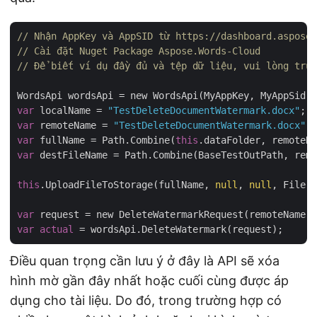
// Nhận AppKey và AppSID từ https://dashboard.aspose.
// Cài đặt Nuget Package Aspose.Words-Cloud
// Để biết ví dụ đầy đủ và tệp dữ liệu, vui lòng truy
var
 localName = 
"TestDeleteDocumentWatermark.docx"
var
 remoteName = 
"TestDeleteDocumentWatermark.docx"
var
 fullName = Path.Combine(
this
var
 destFileName = Path.Combine(BaseTestOutPath, remo
this
.UploadFileToStorage(fullName, 
null
, 
null
, File.R
var
 request = new DeleteWatermarkRequest(remoteName, 
var
actual
Điều quan trọng cần lưu ý ở đây là API sẽ xóa
hình mờ gần đây nhất hoặc cuối cùng được áp
dụng cho tài liệu. Do đó, trong trường hợp có