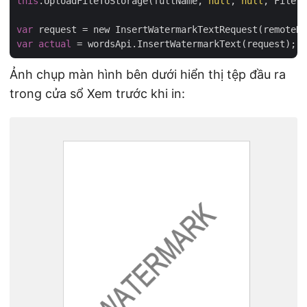
this
.UploadFileToStorage(fullName, 
null
, 
null
, File.R
var
 request = new InsertWatermarkTextRequest(remoteNa
var
actual
Ảnh chụp màn hình bên dưới hiển thị tệp đầu ra
trong cửa sổ Xem trước khi in: