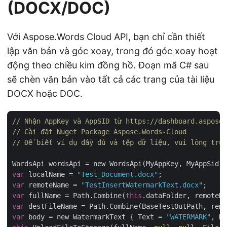
(DOCX/DOC)
Với Aspose.Words Cloud API, bạn chỉ cần thiết
lập văn bản và góc xoay, trong đó góc xoay hoạt
động theo chiều kim đồng hồ. Đoạn mã C# sau
sẽ chèn văn bản vào tất cả các trang của tài liệu
DOCX hoặc DOC.
// Nhận AppKey và AppSID từ https://dashboard.aspose.
// Cài đặt Nuget Package Aspose.Words-Cloud
// Để biết ví dụ đầy đủ và tệp dữ liệu, vui lòng truy
var
 localName = 
"Test_Document.docx"
var
 remoteName = 
"TestInsertWatermarkText.docx"
var
 fullName = Path.Combine(
this
var
var
 body = new WatermarkText { Text = 
"WATERMARK"
, Ro