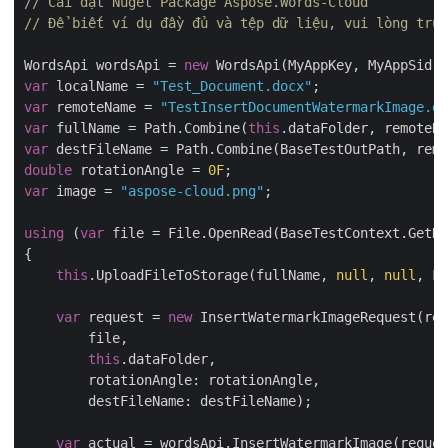
// Cài đặt Nuget Package Aspose.Words-Cloud
// Để biết ví dụ đầy đủ và tệp dữ liệu, vui lòng truy
WordsApi wordsApi = 
new
var
 localName = 
"Test_Document.docx"
var
 remoteName = 
"TestInsertDocumentWatermarkImage.do
var
 fullName = Path.Combine(
this
var
double
 rotationAngle = 
0F
var
 image = 
"aspose-cloud.png"
;

using
 (
var
 file = File.OpenRead(BaseTestContext.GetDa
{

this
.UploadFileToStorage(fullName, 
null
, 
null
, Fi
var
 request = 
new
 InsertWatermarkImageRequest(rem
        file,

this
.dataFolder,

        rotationAngle: rotationAngle,

        destFileName: destFileName);

var
 actual = wordsApi.InsertWatermarkImage(reques