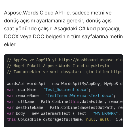
Aspose.Words Cloud API ile, sadece metni ve
dönüş açısını ayarlamanız gerekir, dönüş açısı
saat yönünde çalışır. Aşağıdaki C# kod parçacığı,
DOCX veya DOC belgesinin tüm sayfalarına metin
ekler.
// AppKey ve AppSID'yi https://dashboard.aspose.cloud
// Nuget Paketi Aspose.Words-Cloud'u yükleyin
// Tam örnekler ve veri dosyaları için lütfen https:/
var
 localName = 
"Test_Document.docx"
var
 remoteName = 
"TestInsertWatermarkText.docx"
var
 fullName = Path.Combine(
this
var
var
 body = new WatermarkText { Text = 
"WATERMARK"
, Ro
this
.UploadFileToStorage(fullName, 
null
, 
null
, File.R