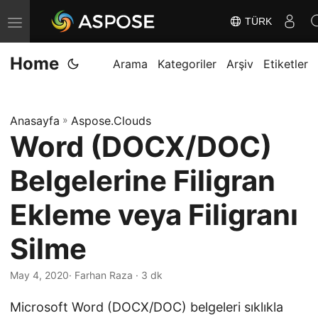
TÜRK
G
e
Home
z
Arama
Kategoriler
Arşiv
Etiketler
i
n
Anasayfa
»
Aspose.Clouds
m
Word (DOCX/DOC)
e
y
Belgelerine Filigran
i
D
Ekleme veya Filigranı
e
Silme
ğ
i
May 4, 2020
· Farhan Raza · 3 dk
ş
t
Microsoft Word (DOCX/DOC) belgeleri sıklıkla