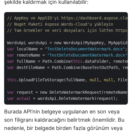
şekilde kaldırmak için kullanılabilir:
// AppKey ve AppSID'yi https://dashboard.aspose.cloud
// Nuget Paketi Aspose.Words-Cloud'u yükleyin
// Tam örnekler ve veri dosyaları için lütfen https:/
var
 localName = 
"TestDeleteDocumentWatermark.docx"
var
 remoteName = 
"TestDeleteDocumentWatermark.docx"
var
 fullName = Path.Combine(
this
var
 destFileName = Path.Combine(BaseTestOutPath, remo
this
.UploadFileToStorage(fullName, 
null
, 
null
, File.R
var
 request = new DeleteWatermarkRequest(remoteName, 
var
actual
Burada API’nin belgeye uygulanan en son veya
son filigranı kaldıracağını belirtmek önemlidir. Bu
nedenle, bir belgede birden fazla görünüm veya