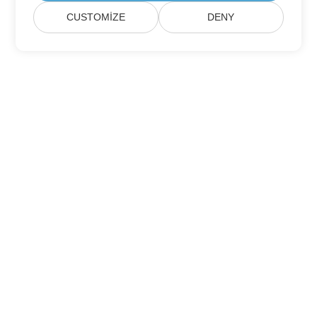
CUSTOMIZE
DENY
Ev
Ürünler
Yeni Sürümler
Fiyatlandırma
Dokümanlar