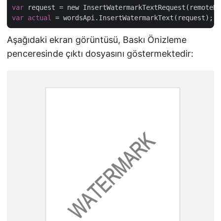
var
 request = new InsertWatermarkTextRequest(remoteNa
var
actual
Aşağıdaki ekran görüntüsü, Baskı Önizleme
penceresinde çıktı dosyasını göstermektedir: