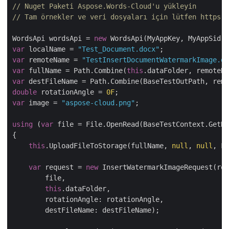
// Nuget Paketi Aspose.Words-Cloud'u yükleyin
// Tam örnekler ve veri dosyaları için lütfen https:/
WordsApi wordsApi = 
new
var
 localName = 
"Test_Document.docx"
var
 remoteName = 
"TestInsertDocumentWatermarkImage.do
var
 fullName = Path.Combine(
this
var
double
 rotationAngle = 
0F
var
 image = 
"aspose-cloud.png"
;

using
 (
var
 file = File.OpenRead(BaseTestContext.GetDa
{

this
.UploadFileToStorage(fullName, 
null
, 
null
, Fi
var
 request = 
new
 InsertWatermarkImageRequest(rem
        file,

this
.dataFolder,

        rotationAngle: rotationAngle,

        destFileName: destFileName);
