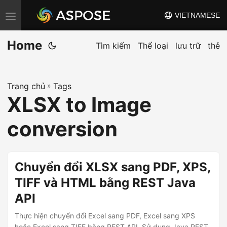
VIETNAMESE
C
h
Home
u
Tìm kiếm
Thể loại
lưu trữ
thẻ
y
ể
Trang chủ
»
Tags
n
XLSX to Image
đ
ổ
conversion
i
đ
i
Chuyển đổi XLSX sang PDF, XPS,
ề
TIFF và HTML bằng REST Java
u
API
h
ư
Thực hiện chuyển đổi Excel sang PDF, Excel sang XPS
hoặc Excel sang TIFF bằng REST API. Sử dụng Java REST