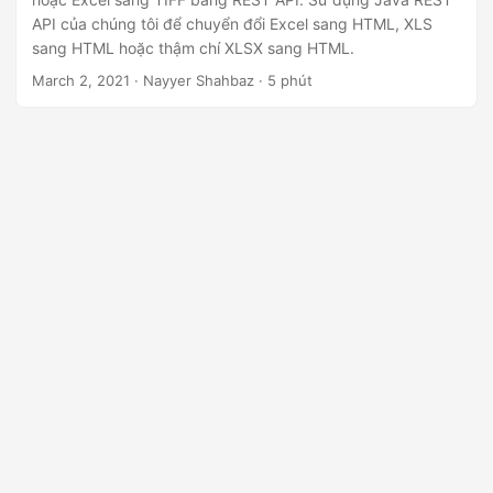
ớ
API của chúng tôi để chuyển đổi Excel sang HTML, XLS
n
sang HTML hoặc thậm chí XLSX sang HTML.
g
March 2, 2021
· Nayyer Shahbaz · 5 phút