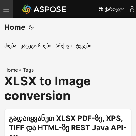
ქართული
T
o
Home
g
g
l
ძიება
კატეგორიები
არქივი
ტეგები
e
n
Home
a
»
Tags
XLSX to Image
v
i
conversion
g
a
t
გადაიყვანეთ XLSX PDF-ზე, XPS,
i
TIFF და HTML-ზე REST Java API-
o