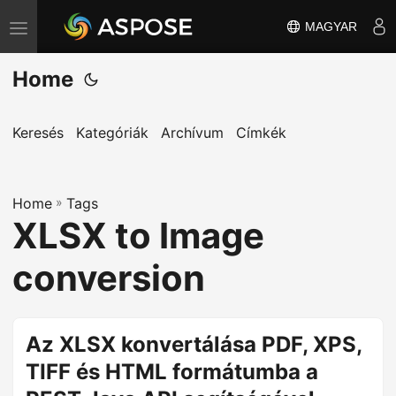
MAGYAR
T
o
Home
g
g
l
Keresés
Kategóriák
Archívum
Címkék
e
n
Home
a
»
Tags
XLSX to Image
v
i
conversion
g
a
t
Az XLSX konvertálása PDF, XPS,
i
TIFF és HTML formátumba a
o