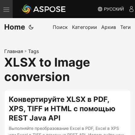
РУССКИЙ
П
е
Home
р
Поиск
Категории
Архив
Теги
е
к
Главная
»
Tags
л
XLSX to Image
ю
ч
conversion
и
т
ь
Конвертируйте XLSX в PDF,
н
XPS, TIFF и HTML с помощью
а
REST Java API
в
и
Выполняйте преобразование Excel в PDF, Excel в XPS
или Excel в TIFF с помощью REST API. Используйте наш