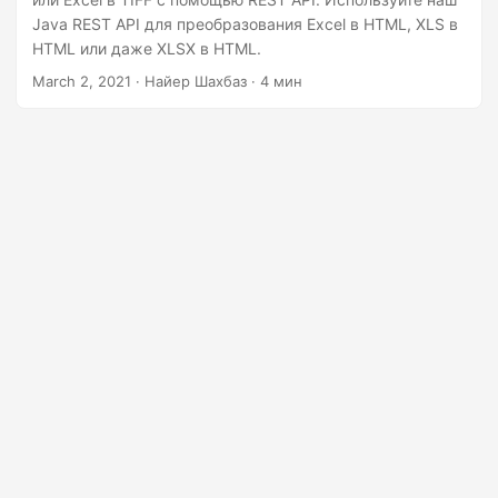
г
Java REST API для преобразования Excel в HTML, XLS в
а
HTML или даже XLSX в HTML.
ц
March 2, 2021
· Найер Шахбаз · 4 мин
и
ю