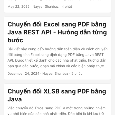
ớ
Excel XLSX sang PDF dễ dàng và đơn giản bằng cách sử
May 22, 2025
· Nayyer Shahbaz · 4 phút
n
dụng REST API.
g
Chuyển đổi Excel sang PDF bằng
Java REST API - Hướng dẫn từng
bước
Bài viết này cung cấp hướng dẫn toàn diện về cách chuyển
đổi bảng tính Excel sang định dạng PDF bằng Java REST
API. Được thiết kế dành cho các nhà phát triển, hướng dẫn
bạn qua các bước, đoạn mã chính và các biện pháp thực
hành tốt nhất để đơn giản hóa các tác vụ chuyển đổi tệp
December 24, 2024
· Nayyer Shahbaz · 5 phút
trong khi vẫn đảm bảo độ chính xác và hiệu quả.
Chuyển đổi XLSB sang PDF bằng
Java
Việc chuyển đổi Excel sang PDF là một trong những nhiệm
vụ phổ biến của các nhà phát triển. Đặc biệt là khi lưu trữ