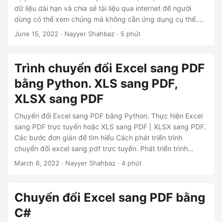
dữ liệu dài hạn và chia sẻ tài liệu qua internet để người
dùng có thể xem chúng mà không cần ứng dụng cụ thể.
Aspose.Cells Cloud là một API dựa trên đám mây, nơi các
June 15, 2022
· Nayyer Shahbaz · 5 phút
nhà phát triển có thể tận hưởng sự tích hợp liền mạch, các
tính năng nâng cao và tốc độ chuyển đổi nhanh, tất cả từ
bên trong các ứng dụng Java của họ. Cho dù bạn cần
Trình chuyển đổi Excel sang PDF
chuyển đổi một bảng tính hay nhiều bảng tính cùng một
bằng Python. XLS sang PDF,
lúc, Aspose.Cells Cloud SDK cho Java cung cấp một giải
pháp đáng tin cậy và hiệu quả cho tất cả các yêu cầu
XLSX sang PDF
chuyển đổi Excel sang PDF của bạn.
Chuyển đổi Excel sang PDF bằng Python. Thực hiện Excel
sang PDF trực tuyến hoặc XLS sang PDF | XLSX sang PDF.
Các bước đơn giản để tìm hiểu Cách phát triển trình
chuyển đổi excel sang pdf trực tuyến. Phát triển trình
chuyển đổi Bảng tính sang PDF bằng Python SDK.
March 6, 2022
· Nayyer Shahbaz · 4 phút
Chuyển đổi Excel sang PDF bằng
C#