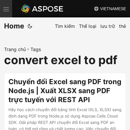
VIETNAMESE
C
h
Home
u
Tìm kiếm
Thể loại
lưu trữ
thẻ
y
ể
Trang chủ
»
Tags
n
convert excel to pdf
đ
ổ
i
Chuyển đổi Excel sang PDF trong
đ
Node.js | Xuất XLSX sang PDF
i
trực tuyến với REST API
ề
u
Hãy học cách chuyển đổi bảng tính Excel (XLS, XLSX) sang
h
định dạng PDF trong Node.js sử dụng Aspose.Cells Cloud
SDK. Giải pháp REST API chuyển đổi Excel sang PDF an
ư
toàn, có thể mở rộng và chất lượng cao. Việc chuyển đổi