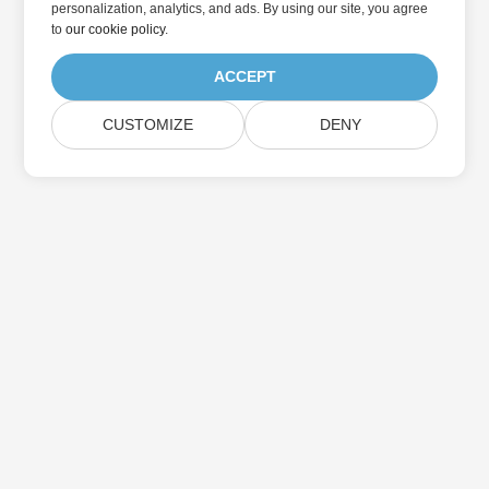
personalization, analytics, and ads. By using our site, you agree
to
our cookie policy
.
ACCEPT
CUSTOMIZE
DENY
Trang Chủ
Các Sản Phẩm
Bản Phát Hành Mới