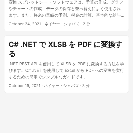
変換 スプレッドシート ソフトウェアは、予算の作成、グラフ
やチャートの作成、データの保存と並べ替えによく使用され
ます。また、将来の業績の予測、税金の計算、基本的な給与
計算、チャートの作成、収益の計算など、ビジネスでも広く
October 24, 2021
· ネイヤー・シャバズ · 2 分
使用されています。ただし、それらを表示するには、サポー
ト ソフトウェアが必要です。ただし、この記事では、Excel
ファイルを PDF に変換して、どのプラットフォームでも (忠
C# .NET で XLSB を PDF に変換す
実度を損なうことなく) 表示できるようにする手順について説
る
明します。 Excel 変換 API C# で Excel を PDF に変換する
cURL コマンドを使用して Excel を PDF に変換する Excel 変
.NET REST API を使用して XLSB を PDF に変換する方法を学
換 API Aspose.Cells Cloud は、Excel ファイルを作成、編集
びます。C# .NET を使用して Excel から PDF への変換を実行
し、PDF やその他の サポートされているファイル形式 にレン
するための簡単でシンプルなガイドです。
ダリングする機能を提供する REST ベースの API です。この
October 19, 2021
· ネイヤー・シャバズ · 3 分
範囲では、C# .NET を使用して Excel を PDF に変換するため
の Aspose.Cells Cloud SDK for .NET の使用について説明し
ます。開始するには、まずシステムに Cloud SDK をインスト
ールします。詳細については、Aspose.Cloud SDK のインス
トール方法 を参照してください。 C# で Excel を PDF に変換
する クラウド ストレージで利用可能な Excel ファイルを PDF
形式に変換するには、以下の手順に従ってください。この操
作の結果、ソース ワークブック内のすべてのワークシートが