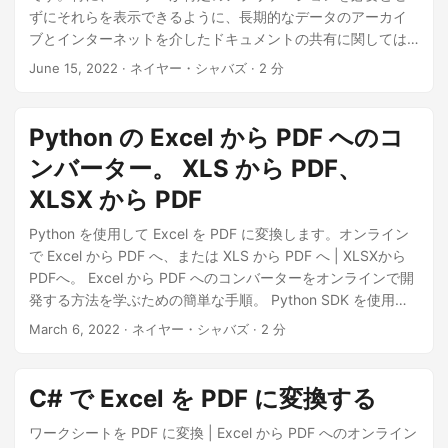
ずにそれらを表示できるように、長期的なデータのアーカイ
ブとインターネットを介したドキュメントの共有に関しては.
Aspose.Cells Cloud はクラウドベースの API であり、開発者
June 15, 2022
· ネイヤー・シャバズ · 2 分
は Java アプリケーション内からシームレスな統合、高度な機
能、高速な変換速度をすべて享受できます。単一のスプレッ
ドシートを変換する必要がある場合でも、一度に複数のスプ
Python の Excel から PDF へのコ
レッドシートを変換する必要がある場合でも、Aspose.Cells
ンバーター。 XLS から PDF、
Cloud SDK for Java は、Excel から PDF へのすべての変換要
件に対して信頼性が高く効率的なソリューションを提供しま
XLSX から PDF
す。
Python を使用して Excel を PDF に変換します。オンライン
で Excel から PDF へ、または XLS から PDF へ | XLSXから
PDFへ。 Excel から PDF へのコンバーターをオンラインで開
発する方法を学ぶための簡単な手順。 Python SDK を使用し
て、スプレッドシートから PDF へのコンバーターを開発しま
March 6, 2022
· ネイヤー・シャバズ · 2 分
す。
C# で Excel を PDF に変換する
ワークシートを PDF に変換 | Excel から PDF へのオンライン