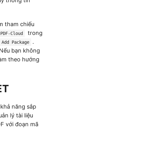
ày thông tin
êm tham chiếu
trong
.PDF-Cloud
.
Add Package
.Nếu bạn không
 làm theo hướng
ET
 khả năng sắp
n lý tài liệu
PDF với đoạn mã