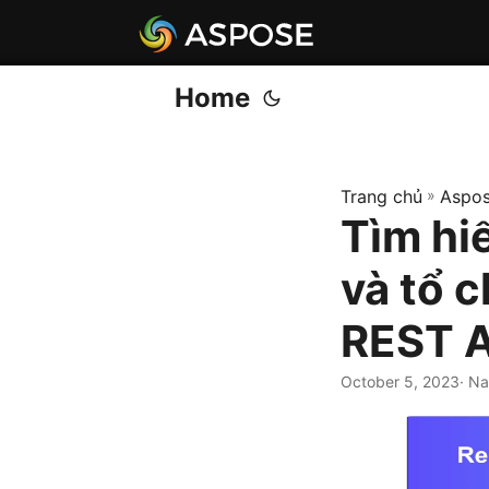
Home
Trang chủ
»
Aspos
Tìm hiể
và tổ c
REST A
October 5, 2023
· N