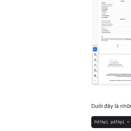
Dưới đây là nhữ
PdfApi pdfApi =