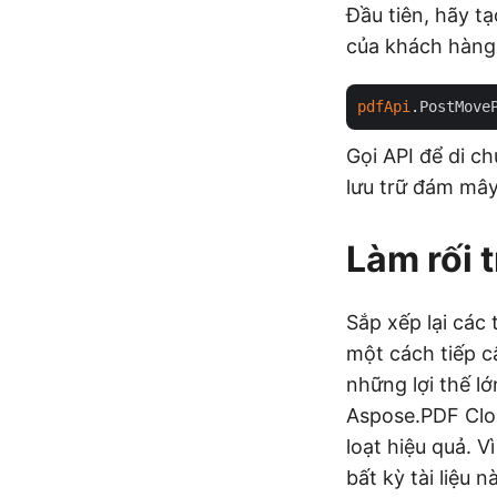
Đầu tiên, hãy t
của khách hàng
pdfApi
.PostMove
Gọi API để di c
lưu trữ đám mây
Làm rối 
Sắp xếp lại các
một cách tiếp cậ
những lợi thế l
Aspose.PDF Clou
loạt hiệu quả. V
bất kỳ tài liệu 