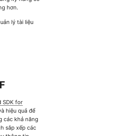
ộng hơn.
n lý tài liệu
DF
 SDK for
à hiệu quả để
ng các khả năng
ch sắp xếp các