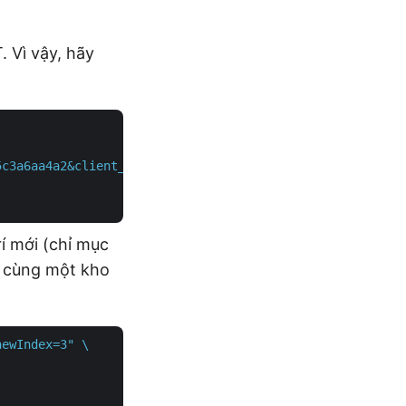
. Vì vậy, hãy
5c3a6aa4a2&client_secret=4d84d5f6584160cbd91dba1fe145db1
rí mới (chỉ mục
ng cùng một kho
ewIndex=3" \
