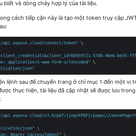
 biết và dòng chảy hợp lý của tài liệu.
rong cách tiếp cận này là tạo một token truy cập JWT
au:
//api.aspose.cloud/connect/token"
 \

=client_credentials&client_id=bb959721-5780-4be6-be35-ff
pe: application/x-www-form-urlencoded"
 \

plication/json"
ện lệnh sau để chuyển trang ở chỉ mục 1 đến một vị t
được thực hiện, tài liệu đã cập nhật sẽ được lưu tro
.
//api.aspose.cloud/v3.0/pdf/{inputPDF}/pages/2/movePage?n
lication/json" \

on: Bearer {accessToken}" \
