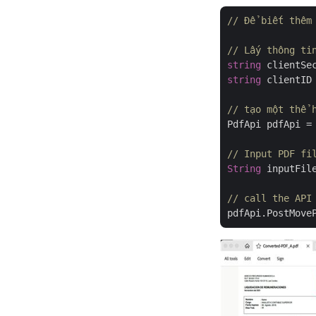
// Để biết thêm
// Lấy thông ti
string
 clientSe
string
 clientID
// tạo một thể 
PdfApi pdfApi =
// Input PDF fi
String
 inputFil
// call the API
pdfApi.PostMove