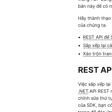
bản này để có mộ
Hãy thành thạo 
của chúng ta.
REST API để 
Sắp xếp lại 
Xáo trộn tra
REST API
Việc sắp xếp lạ
.NET
.API REST 
chỉnh sửa thứ t
của SDK, bạn có