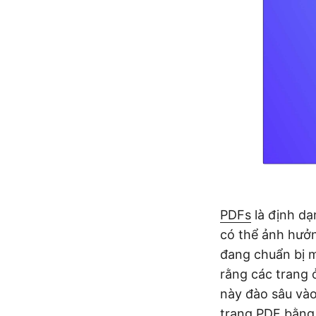
PDFs
là định dạ
có thể ảnh hưởn
đang chuẩn bị m
rằng các trang ở
này đào sâu vào 
trang PDF bằng