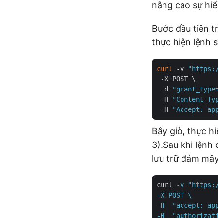
nâng cao sự hiểu
Bước đầu tiên t
thực hiện lệnh s
curl
 -v 
"https:
 -X POST \

 -d 
"grant_type
 -H 
"Content-Ty
 -H 
"Accept: ap
Bây giờ, thực hi
3).Sau khi lệnh 
lưu trữ đám mây
curl
-v "https:
-X POST \

-H  "accept: app
-H  "authorizati