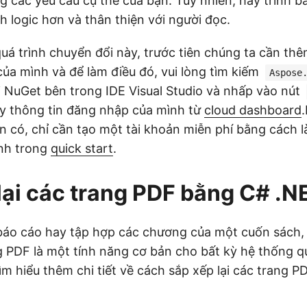
g các yêu cầu cụ thể của bạn. Tuy nhiên, hãy trình b
h logic hơn và thân thiện với người đọc.
quá trình chuyển đổi này, trước tiên chúng ta cần th
ủa mình và để làm điều đó, vui lòng tìm kiếm
Aspose
ói NuGet bên trong IDE Visual Studio và nhấp vào nút
y thông tin đăng nhập của mình từ
cloud dashboard
ện có, chỉ cần tạo một tài khoản miễn phí bằng cách
ịnh trong
quick start
.
lại các trang PDF bằng C# .N
 báo cáo hay tập hợp các chương của một cuốn sách,
g PDF là một tính năng cơ bản cho bất kỳ hệ thống quả
ìm hiểu thêm chi tiết về cách sắp xếp lại các trang 