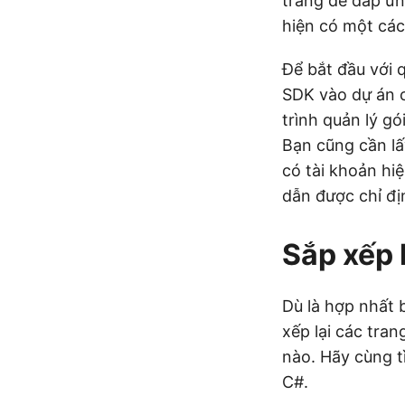
trang để đáp ứn
hiện có một các
Để bắt đầu với 
SDK vào dự án c
trình quản lý g
Bạn cũng cần lấ
có tài khoản hi
dẫn được chỉ đ
Sắp xếp 
Dù là hợp nhất
xếp lại các tran
nào. Hãy cùng t
C#.