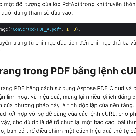
ạo một đối tượng của lớp PdfApi trong khi truyền thôn
 dưới dạng tham số đầu vào.
Page(
"Converted-PDF_A.pdf"
, 
1
, 
3
huyển trang từ chỉ mục đầu tiên đến chỉ mục thứ ba và
.
trang trong PDF bằng lệnh cU
 trang PDF bằng cách sử dụng Aspose.PDF Cloud và c
n linh hoạt và hiệu quả, mang lại nhiều lợi ích đáng 
ớn của phương pháp này là tính độc lập của nền tảng. 
d kết hợp với sự dễ dàng của các lệnh cURL, cho ph
ì vậy, cho dù đó là để tổ chức lại một báo cáo, bài th
nào, bạn có thể điều chỉnh một cách hiệu quả thứ tự c