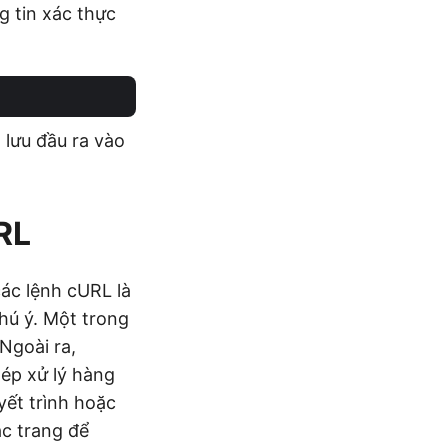
g tin xác thực
 lưu đầu ra vào
RL
ác lệnh cURL là
chú ý. Một trong
Ngoài ra,
ép xử lý hàng
uyết trình hoặc
ác trang để