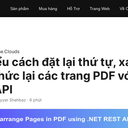
Sản phẩm
Mua hàng
Hỗ Trợ
Trang Web
Về C
e.Clouds
u cách đặt lại thứ tự, x
hức lại các trang PDF v
PI
ayyer Shahbaz · 6 phút