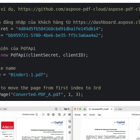
 ví dụ, https://github.com/aspose-pdf-cloud/aspose-pdf-c
n đăng nhập của khách hàng từ https://dashboard.aspose.c
cret = 
"4d84d5f6584160cbd91dba1fe145db14"
 = 
"bb959721-5780-4be6-be35-ff5c3a6aa4a2"
;

hiện của PdfApi
 
new
 PdfApi(clientSecret, clientID);

le name
e = 
"Binder1-1.pdf"
;

 to move the page from first index to 3rd
Page(
"Converted-PDF_A.pdf"
, 
1
, 
3