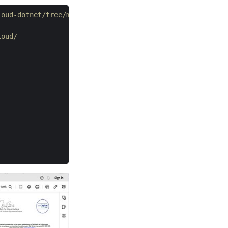
loud-dotnet/tree/master/Examples
loud/