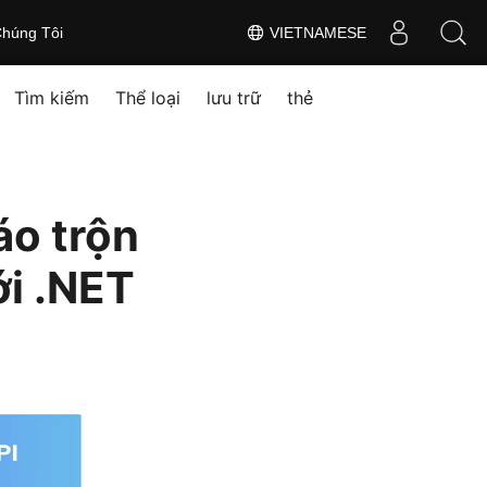
húng Tôi
VIETNAMESE
Tìm kiếm
Thể loại
lưu trữ
thẻ
áo trộn
ới .NET