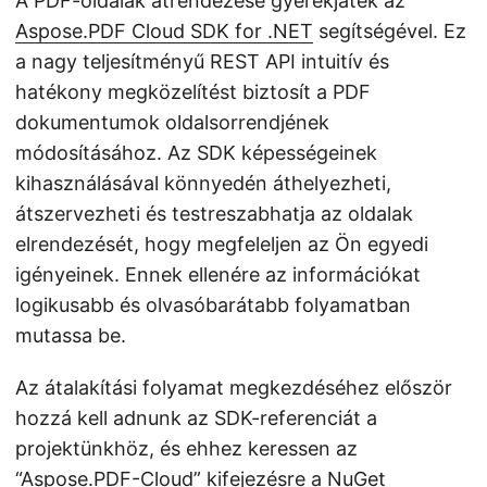
A PDF-oldalak átrendezése gyerekjáték az
Aspose.PDF Cloud SDK for .NET
segítségével. Ez
a nagy teljesítményű REST API intuitív és
hatékony megközelítést biztosít a PDF
dokumentumok oldalsorrendjének
módosításához. Az SDK képességeinek
kihasználásával könnyedén áthelyezheti,
átszervezheti és testreszabhatja az oldalak
elrendezését, hogy megfeleljen az Ön egyedi
igényeinek. Ennek ellenére az információkat
logikusabb és olvasóbarátabb folyamatban
mutassa be.
Az átalakítási folyamat megkezdéséhez először
hozzá kell adnunk az SDK-referenciát a
projektünkhöz, és ehhez keressen az
“Aspose.PDF-Cloud” kifejezésre a NuGet