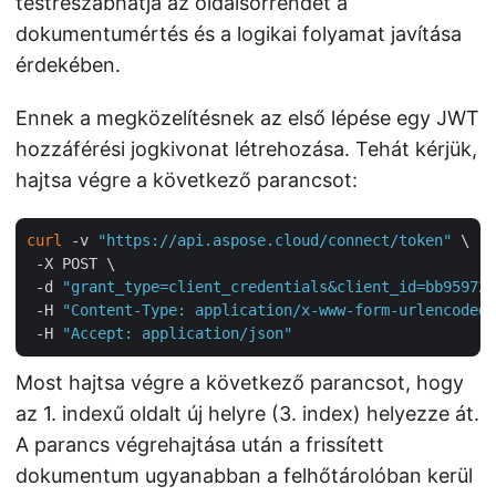
testreszabhatja az oldalsorrendet a
dokumentumértés és a logikai folyamat javítása
érdekében.
Ennek a megközelítésnek az első lépése egy JWT
hozzáférési jogkivonat létrehozása. Tehát kérjük,
hajtsa végre a következő parancsot:
curl
 -v 
"https://api.aspose.cloud/connect/token"
 \

 -X POST \

 -d 
"grant_type=client_credentials&client_id=bb959721
 -H 
"Content-Type: application/x-www-form-urlencoded"
 -H 
"Accept: application/json"
Most hajtsa végre a következő parancsot, hogy
az 1. indexű oldalt új helyre (3. index) helyezze át.
A parancs végrehajtása után a frissített
dokumentum ugyanabban a felhőtárolóban kerül