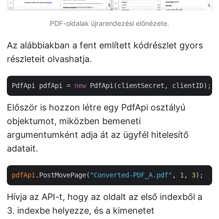
PDF-oldalak újrarendezési előnézete.
Az alábbiakban a fent említett kódrészlet gyors
részleteit olvashatja.
PdfApi pdfApi = 
new
Először is hozzon létre egy PdfApi osztályú
objektumot, miközben bemeneti
argumentumként adja át az ügyfél hitelesítő
adatait.
pdfApi
.PostMovePage(
"Converted-PDF_A.pdf"
, 
1
, 
3
Hívja az API-t, hogy az oldalt az első indexből a
3. indexbe helyezze, és a kimenetet