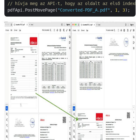
// hívja meg az API-t, hogy az oldalt az első indexb
pdfApi.PostMovePage(
"Converted-PDF_A.pdf"
, 
1
, 
3