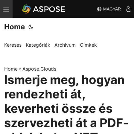
MAGYAR
T
o
Home
g
g
l
Keresés
Kategóriák
Archívum
Címkék
e
n
Home
a
»
Aspose.Clouds
Ismerje meg, hogyan
v
i
rendezheti át,
g
a
keverheti össze és
t
szervezheti át a PDF-
i
o