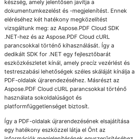
készség, amely jelentősen javítja a
dokumentumkezelést és -megjelenítést. Ennek
eléréséhez két hatékony megközelítést
vizsgáltunk meg: az Aspose.PDF Cloud SDK
.NET-hez és az Aspose.PDF Cloud cURL
parancsokkal történő kihasználását. Így a
dedikált SDK for .NET egy fejlesztőbarát
eszközkészletet kínál, amely precíz vezérlést és
testreszabási lehetőségek széles skáláját kínálja a
PDF-oldalak újrarendezéséhez. Másrészt az
Aspose.PDF Cloud cURL parancsokkal történő
használata sokoldalúságot és
platformfüggetlenséget biztosít.
Így a PDF-oldalak újrarendezésének elsajátítása
egy hatékony eszközzel látja el Önt az
információk megjelenítésének egyszerűsítéséhez