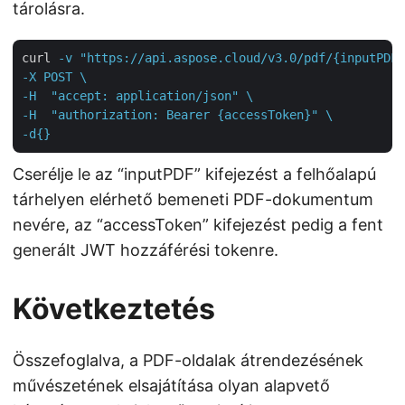
tárolásra.
curl
-v "https://api.aspose.cloud/v3.0/pdf/{inputPDF}
-X POST \

-H  "accept: application/json" \

-H  "authorization: Bearer {accessToken}" \

-d{}
Cserélje le az “inputPDF” kifejezést a felhőalapú
tárhelyen elérhető bemeneti PDF-dokumentum
nevére, az “accessToken” kifejezést pedig a fent
generált JWT hozzáférési tokenre.
Következtetés
Összefoglalva, a PDF-oldalak átrendezésének
művészetének elsajátítása olyan alapvető