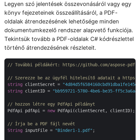
Legyen szó jelentések összevonásáról vagy egy
könyv fejezeteinek összeállításáról, a PDF-
oldalak átrendezésének lehetősége minden
dokumentumkezelő rendszer alapvető funkciója.
Tekintsük tovább a PDF-oldalak C# kódrészlettel
történő átrendezésének részleteit.
// További példákért: https://github.com/aspose-pdf-c
// Szerezze be az ügyfél hitelesítő adatait a https:/
string
 clientSecret = 
"4d84d5f6584160cbd91dba1fe145db
string
 clientID = 
"bb959721-5780-4be6-be35-ff5c3a6aa4
// hozzon létre egy PdfApi példányt
PdfApi pdfApi = 
new
 PdfApi(clientSecret, clientID);

// Írja be a PDF fájl nevét
String
 inputFile = 
"Binder1-1.pdf"
;
