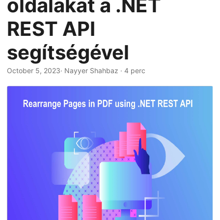
oldalakat a .NET
n
REST API
segítségével
October 5, 2023
· Nayyer Shahbaz · 4 perc