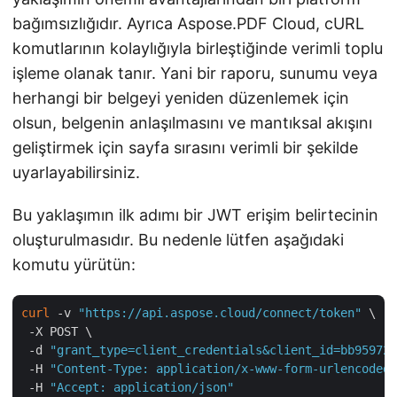
bağımsızlığıdır. Ayrıca Aspose.PDF Cloud, cURL
komutlarının kolaylığıyla birleştiğinde verimli toplu
işleme olanak tanır. Yani bir raporu, sunumu veya
herhangi bir belgeyi yeniden düzenlemek için
olsun, belgenin anlaşılmasını ve mantıksal akışını
geliştirmek için sayfa sırasını verimli bir şekilde
uyarlayabilirsiniz.
Bu yaklaşımın ilk adımı bir JWT erişim belirtecinin
oluşturulmasıdır. Bu nedenle lütfen aşağıdaki
komutu yürütün:
curl
 -v 
"https://api.aspose.cloud/connect/token"
 \

 -X POST \

 -d 
"grant_type=client_credentials&client_id=bb959721
 -H 
"Content-Type: application/x-www-form-urlencoded"
 -H 
"Accept: application/json"