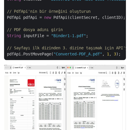
// PdfApi'nin bir örneğini oluşturun
PdfApi pdfApi = 
new
 PdfApi(clientSecret, clientID);

// PDF dosya adını girin
String
 inputFile = 
"Binder1-1.pdf"
;

// Sayfayı ilk dizinden 3. dizine taşımak için API'yi
pdfApi.PostMovePage(
"Converted-PDF_A.pdf"
, 
1
, 
3