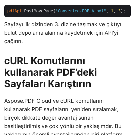
pdfApi
.PostMovePage(
"Converted-PDF_A.pdf"
, 
1
, 
3
Sayfayı ilk dizinden 3. dizine taşımak ve çıktıyı
bulut depolama alanına kaydetmek için API’yi
çağırın.
cURL Komutlarını
kullanarak PDF’deki
Sayfaları Karıştırın
Aspose.PDF Cloud ve cURL komutlarını
kullanarak PDF sayfalarını yeniden sıralamak,
birçok dikkate değer avantaj sunan
basitleştirilmiş ve çok yönlü bir yaklaşımdır. Bu
yaklaşımın önemli avantajlarından biri platform