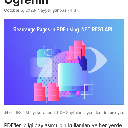
i
r
October 5, 2023
· Nayyer Şahbaz · 4 dk
.NET REST API’yi kullanarak PDF Sayfalarını yeniden düzenleyin.
PDF’ler
, bilgi paylaşımı için kullanılan ve her yerde