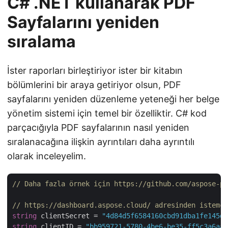
C# .NET kullanarak PDF
Sayfalarını yeniden
sıralama
İster raporları birleştiriyor ister bir kitabın
bölümlerini bir araya getiriyor olsun, PDF
sayfalarını yeniden düzenleme yeteneği her belge
yönetim sistemi için temel bir özelliktir. C# kod
parçacığıyla PDF sayfalarının nasıl yeniden
sıralanacağına ilişkin ayrıntıları daha ayrıntılı
olarak inceleyelim.
// Daha fazla örnek için https://github.com/aspose-pd
// https://dashboard.aspose.cloud/ adresinden istemci
string
 clientSecret = 
"4d84d5f6584160cbd91dba1fe145db
string
 clientID = 
"bb959721-5780-4be6-be35-ff5c3a6aa4