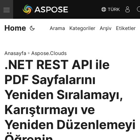
TÜRK
G
e
Home
z
Arama
Kategoriler
Arşiv
Etiketler
i
n
Anasayfa
»
Aspose.Clouds
m
.NET REST API ile
e
y
PDF Sayfalarını
i
D
Yeniden Sıralamayı,
e
Karıştırmayı ve
ğ
i
Yeniden Düzenlemeyi
ş
t
Öğrenin