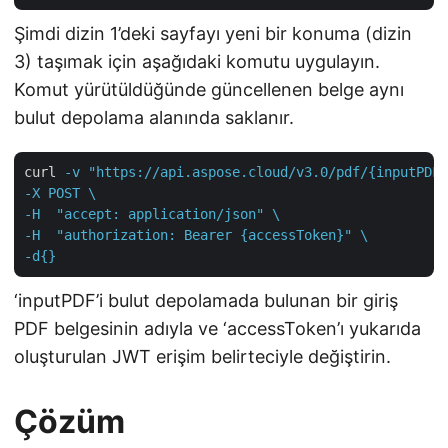
Şimdi dizin 1’deki sayfayı yeni bir konuma (dizin
3) taşımak için aşağıdaki komutu uygulayın.
Komut yürütüldüğünde güncellenen belge aynı
bulut depolama alanında saklanır.
curl
-v "https://api.aspose.cloud/v3.0/pdf/{inputPDF}
-X POST \

-H  "accept: application/json" \

-H  "authorization: Bearer {accessToken}" \

-d{}
‘inputPDF’i bulut depolamada bulunan bir giriş
PDF belgesinin adıyla ve ‘accessToken’ı yukarıda
oluşturulan JWT erişim belirteciyle değiştirin.
Çözüm