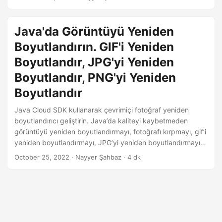
i
küçültmeyeceğiz, Java Cloud SDK kullanarak TIFF görüntü
boyutlarını yeniden boyutlandıracağız
r
Java'da Görüntüyü Yeniden
Boyutlandırın. GIF'i Yeniden
Boyutlandır, JPG'yi Yeniden
Boyutlandır, PNG'yi Yeniden
Boyutlandır
Java Cloud SDK kullanarak çevrimiçi fotoğraf yeniden
boyutlandırıcı geliştirin. Java’da kaliteyi kaybetmeden
görüntüyü yeniden boyutlandırmayı, fotoğrafı kırpmayı, gif’i
yeniden boyutlandırmayı, JPG’yi yeniden boyutlandırmayı
veya PNG’yi yeniden boyutlandırmayı öğrenin.
October 25, 2022
· Nayyer Şahbaz · 4 dk