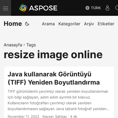
TÜRK
G
e
Home
z
Arama
Kategoriler
Arşiv
Etiketler
i
n
Anasayfa
»
Tags
m
resize image online
e
y
i
Java kullanarak Görüntüyü
D
(TIFF) Yeniden Boyutlandırma
e
ğ
TIFF görüntülerini çevrimiçi olarak yeniden boyutlandırmak
i
için bilgi sağlayan, adım adım ayrıntılı bir kılavuz.
Kullanıcıların fotoğrafları çevrimiçi olarak yeniden
ş
boyutlandırmasını sağlayan Java tabanlı fotoğraf yeniden
t
boyutlandırıcı oluşturun. Görüntü boyutunu
November 11, 2022
· Nayyer Şahbaz · 4 dk