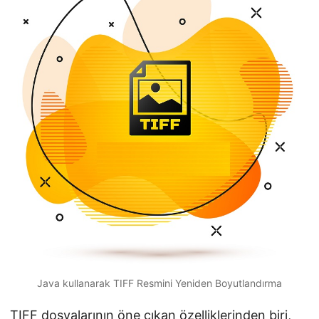
i
r
Java kullanarak TIFF Resmini Yeniden Boyutlandırma
TIFF dosyalarının öne çıkan özelliklerinden biri,