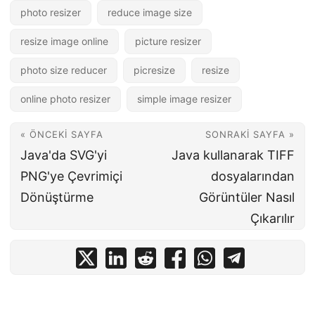
photo resizer
reduce image size
resize image online
picture resizer
photo size reducer
picresize
resize
online photo resizer
simple image resizer
« ÖNCEKI SAYFA
SONRAKI SAYFA »
Java'da SVG'yi
Java kullanarak TIFF
PNG'ye Çevrimiçi
dosyalarından
Dönüştürme
Görüntüler Nasıl
Çıkarılır