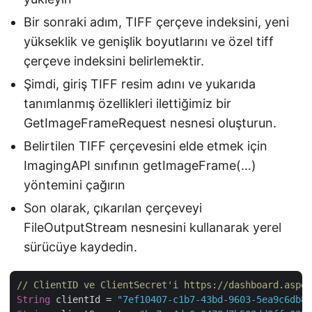
Bir sonraki adım, TIFF çerçeve indeksini, yeni
yükseklik ve genişlik boyutlarını ve özel tiff
çerçeve indeksini belirlemektir.
Şimdi, giriş TIFF resim adını ve yukarıda
tanımlanmış özellikleri ilettiğimiz bir
GetImageFrameRequest nesnesi oluşturun.
Belirtilen TIFF çerçevesini elde etmek için
ImagingAPI sınıfının getImageFrame(…)
yöntemini çağırın
Son olarak, çıkarılan çerçeveyi
FileOutputStream nesnesini kullanarak yerel
sürücüye kaydedin.
// ClientID ve ClientSecret'i https://dashboard.aspos
String
 clientId = 
"7ef10407-c1b7-43bd-9603-5ea9c6db83