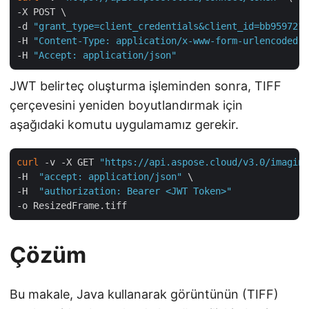
-X POST \

-d 
"grant_type=client_credentials&client_id=bb959721-
-H 
"Content-Type: application/x-www-form-urlencoded"
 
-H 
"Accept: application/json"
JWT belirteç oluşturma işleminden sonra, TIFF
çerçevesini yeniden boyutlandırmak için
aşağıdaki komutu uygulamamız gerekir.
curl
 -v -X GET 
"https://api.aspose.cloud/v3.0/imaging
-H  
"accept: application/json"
 \

-H  
"authorization: Bearer <JWT Token>"
Çözüm
Bu makale, Java kullanarak görüntünün (TIFF)