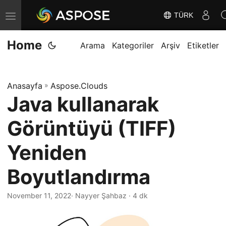
TÜRK
G
e
Home
z
Arama
Kategoriler
Arşiv
Etiketler
i
n
Anasayfa
»
Aspose.Clouds
m
Java kullanarak
e
y
Görüntüyü (TIFF)
i
D
Yeniden
e
Boyutlandırma
ğ
i
November 11, 2022
· Nayyer Şahbaz · 4 dk
ş
t