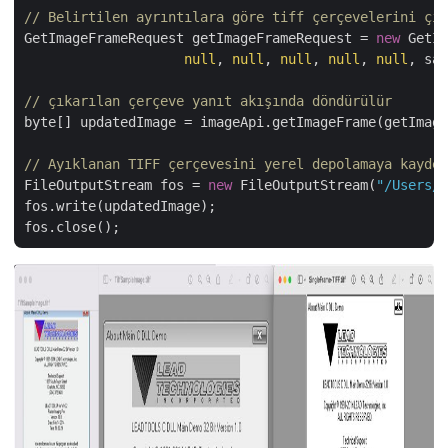
// Belirtilen ayrıntılara göre tiff çerçevelerini çık
GetImageFrameRequest getImageFrameRequest = 
new
 GetIm
null
, 
null
, 
null
, 
null
, 
null
, sav
// çıkarılan çerçeve yanıt akışında döndürülür
byte[] updatedImage = imageApi.getImageFrame(getImage
// Ayıklanan TIFF çerçevesini yerel depolamaya kayded
FileOutputStream fos = 
new
 FileOutputStream(
"/Users/n
fos.write(updatedImage);
