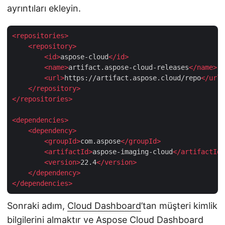
ayrıntıları ekleyin.
<
repositories
>
<
repository
>
<
id
>
aspose-cloud
</
id
>
<
name
>
artifact.aspose-cloud-releases
</
name
>
<
url
>
https://artifact.aspose.cloud/repo
</
url
>
</
repository
>
</
repositories
>
<
dependencies
>
<
dependency
>
<
groupId
>
com.aspose
</
groupId
>
<
artifactId
>
aspose-imaging-cloud
</
artifactId
>
<
version
>
22.4
</
version
>
</
dependency
>
</
dependencies
>
Sonraki adım,
Cloud Dashboard
’tan müşteri kimlik
bilgilerini almaktır ve
Aspose Cloud Dashboard