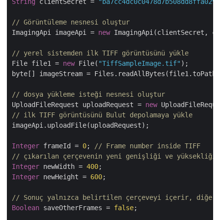
String
 clientSecret = 
"ba7cc4dc0c0478d7b508dd8ffa0298
// Görüntüleme nesnesi oluştur
ImagingApi imageApi = 
new
 ImagingApi(clientSecret, cl
// yerel sistemden ilk TIFF görüntüsünü yükle
File file1 = 
new
 File(
"TiffSampleImage.tif"
);

byte[] imageStream = Files.readAllBytes(file1.toPath(
// dosya yükleme isteği nesnesi oluştur
UploadFileRequest uploadRequest = 
new
 UploadFileReque
// ilk TIFF görüntüsünü Bulut depolamaya yükle
imageApi.uploadFile(uploadRequest);

Integer
 frameId = 
0
; 
// Frame number inside TIFF
// çıkarılan çerçevenin yeni genişliği ve yüksekliği
Integer
 newWidth = 
400
Integer
 newHeight = 
600
;

// Sonuç yalnızca belirtilen çerçeveyi içerir, diğer 
Boolean
 saveOtherFrames = 
false
;
