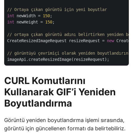
// Ortaya çıkan görüntü için yeni boyutlar
int
 newWidth = 
150
int
 newHeight = 
150
;

// ortaya çıkan görüntü adını belirtirken yeniden boy
CreateResizedImageRequest resizeRequest = 
new
 CreateR
// görüntüyü çevrimiçi olarak yeniden boyutlandırın v
CURL Komutlarını
Kullanarak GIF’i Yeniden
Boyutlandırma
Görüntü yeniden boyutlandırma işlemi sırasında,
görüntü için güncellenen formatı da belirtebiliriz.