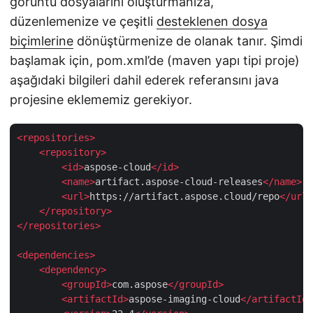
görüntü dosyalarını oluşturmanıza,
düzenlemenize ve çeşitli
desteklenen dosya
biçimlerine
dönüştürmenize de olanak tanır. Şimdi
başlamak için, pom.xml’de (maven yapı tipi proje)
aşağıdaki bilgileri dahil ederek referansını java
projesine eklememiz gerekiyor.
<
repositories
>
<
repository
>
<
id
>
aspose-cloud
</
id
>
<
name
>
artifact.aspose-cloud-releases
</
name
>
<
url
>
https://artifact.aspose.cloud/repo
</
url
>
</
repository
>
</
repositories
>
<
dependencies
>
<
dependency
>
<
groupId
>
com.aspose
</
groupId
>
<
artifactId
>
aspose-imaging-cloud
</
artifactId
>