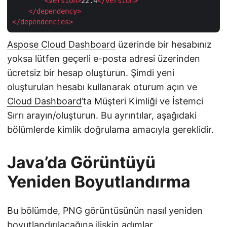
<
version
>
22.4
</
version
>
</
dependency
>
</
dependencies
>
Aspose Cloud Dashboard
üzerinde bir hesabınız
yoksa lütfen geçerli e-posta adresi üzerinden
ücretsiz bir hesap oluşturun. Şimdi yeni
oluşturulan hesabı kullanarak oturum açın ve
Cloud Dashboard
’ta Müşteri Kimliği ve İstemci
Sırrı arayın/oluşturun. Bu ayrıntılar, aşağıdaki
bölümlerde kimlik doğrulama amacıyla gereklidir.
Java’da Görüntüyü
Yeniden Boyutlandırma
Bu bölümde, PNG görüntüsünün nasıl yeniden
boyutlandırılacağına ilişkin adımlar