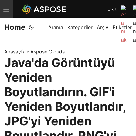
TÜRK
G
e
Home
z
Arama
Kategoriler
Arşiv
Etiketler
i
n
Anasayfa
»
Aspose.Clouds
m
Java'da Görüntüyü
e
y
Yeniden
i
D
Boyutlandırın. GIF'i
e
Yeniden Boyutlandır,
ğ
i
JPG'yi Yeniden
ş
t
Boyutlandır, PNG'yi