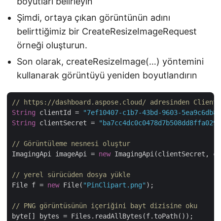
boyutları belirleyin
Şimdi, ortaya çıkan görüntünün adını
belirttiğimiz bir CreateResizeImageRequest
örneği oluşturun.
Son olarak, createResizeImage(…) yöntemini
kullanarak görüntüyü yeniden boyutlandırın
// https://dashboard.aspose.cloud/ adresinden ClientI
String
 clientId = 
"7ef10407-c1b7-43bd-9603-5ea9c6db83
String
 clientSecret = 
"ba7cc4dc0c0478d7b508dd8ffa0298
// Görüntüleme nesnesi oluştur
ImagingApi imageApi = 
new
 ImagingApi(clientSecret, cl
// yerel sürücüden dosya yükle
File f = 
new
 File(
"PinClipart.png"
);

// PNG görüntüsünün içeriğini bayt dizisine oku
byte[] bytes = Files.readAllBytes(f.toPath());
