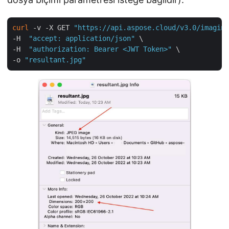
curl
 -v -X GET 
"https://api.aspose.cloud/v3.0/imaging
-H  
"accept: application/json"
 \

-H  
"authorization: Bearer <JWT Token>"
 \

-o 
"resultant.jpg"