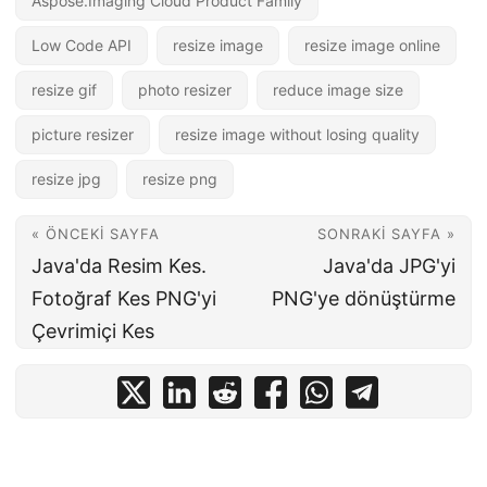
Aspose.Imaging Cloud Product Family
Low Code API
resize image
resize image online
resize gif
photo resizer
reduce image size
picture resizer
resize image without losing quality
resize jpg
resize png
« ÖNCEKI SAYFA
SONRAKI SAYFA »
Java'da Resim Kes.
Java'da JPG'yi
Fotoğraf Kes PNG'yi
PNG'ye dönüştürme
Çevrimiçi Kes