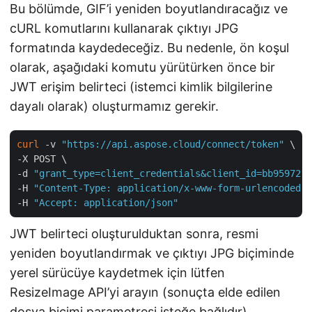
Bu bölümde, GIF’i yeniden boyutlandıracağız ve
cURL komutlarını kullanarak çıktıyı JPG
formatında kaydedeceğiz. Bu nedenle, ön koşul
olarak, aşağıdaki komutu yürütürken önce bir
JWT erişim belirteci (istemci kimlik bilgilerine
dayalı olarak) oluşturmamız gerekir.
curl
 -v 
"https://api.aspose.cloud/connect/token"
 \

-X POST \

-d 
"grant_type=client_credentials&client_id=bb959721-
-H 
"Content-Type: application/x-www-form-urlencoded"
 
-H 
"Accept: application/json"
JWT belirteci oluşturulduktan sonra, resmi
yeniden boyutlandırmak ve çıktıyı JPG biçiminde
yerel sürücüye kaydetmek için lütfen
ResizeImage API’yi arayın (sonuçta elde edilen
dosya biçimi parametresi isteğe bağlıdır).