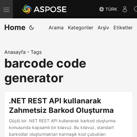
TÜRK
G
e
Home
z
Arama
Kategoriler
Arşiv
Etiketler
i
n
Anasayfa
»
Tags
m
barcode code
e
y
generator
i
D
e
.NET REST API kullanarak
ğ
Zahmetsiz Barkod Oluşturma
i
Güçlü bir .NET REST API kullanarak barkod oluşturma
ş
konusunda kapsamlı bir kılavuz. Bu kılavuz, standart
t
barkodlar oluşturmaktan karmaşık kod çubukları