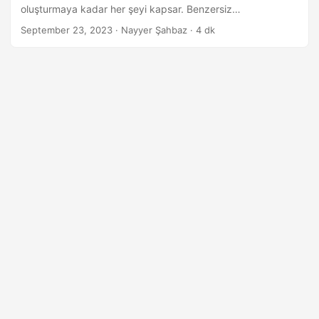
i
oluşturmaya kadar her şeyi kapsar. Benzersiz
r
gereksinimleriniz için kesintisiz kodlama ve kod çözme
September 23, 2023
· Nayyer Şahbaz · 4 dk
olanağı sağlayan güçlü, ücretsiz bir barkod oluşturucuyu
keşfedin ve oluşturun.