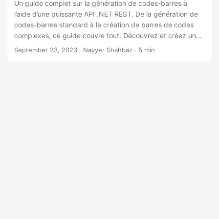
a
Un guide complet sur la génération de codes-barres à
l’aide d’une puissante API .NET REST. De la génération de
t
codes-barres standard à la création de barres de codes
i
complexes, ce guide couvre tout. Découvrez et créez un
o
puissant générateur de codes-barres gratuit qui permet un
September 23, 2023
· Nayyer Shahbaz · 5 min
n
encodage et un décodage transparents pour vos besoins
uniques.