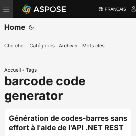
FRANÇAIS
B
a
Home
s
c
u
Chercher
Catégories
Archiver
Mots clés
l
e
Accueil
r
»
Tags
barcode code
l
a
generator
n
a
v
Génération de codes-barres sans
i
effort à l'aide de l'API .NET REST
g