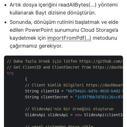
Artık dosya içeriğini readAllBytes(…) yöntemi
kullanarak Bayt dizisine dönüştürün.
Sonunda, dönüşüm rutinini başlatmak ve elde
edilen PowerPoint sunumunu Cloud Storage’a
kaydetmek için
importFromPdf(..)
metodunu
çağırmamız gerekiyor.
// Daha fazla örnek için lütfen https://github.com/as
// Get ClientID and ClientSecret from https://dashboa
try
        {

// Client kimlik bilgileri https://dashboard.
        String clientId = 
"bbf94a2c-6d7e-4020-b4d2-b9
        String clientSecret = 
"1c9379bb7d701c26cc87e7
// SlidesApi'nin bir örneğini oluşturun
        SlidesApi slidesApi = 
new
 SlidesApi(clientId,
// yerel sistemden dosya yükle