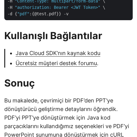
-H 
"Content-Type: multipart/form-data"
 \

-H 
"authorization: Bearer <JWT Token>"
 \

-d {
"pdf"
Kullanışlı Bağlantılar
Java Cloud SDK’nın kaynak kodu
Ücretsiz müşteri destek forumu
.
Sonuç
Bu makalede, çevrimiçi bir PDF’den PPT’ye
dönüştürücü geliştirme detaylarını öğrendik.
PDF’yi PPT’ye dönüştürmek için Java kod
parçacıklarını kullandığımız seçenekleri ve PDF’yi
PowerPoint sunumuna dönüştürmek için cURL