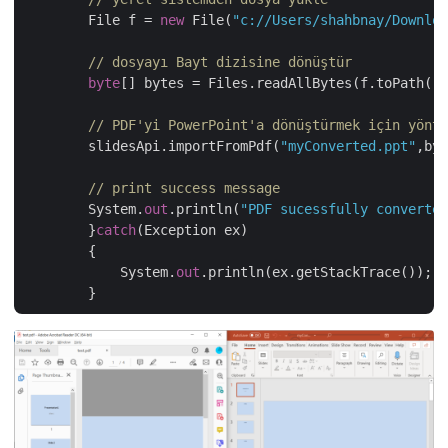
        File f = 
new
 File(
"c://Users/shahbnay/Downloa
// dosyayı Bayt dizisine dönüştür
byte
[] bytes = Files.readAllBytes(f.toPath())
// PDF'yi PowerPoint'a dönüştürmek için yönte
        slidesApi.importFromPdf(
"myConverted.ppt"
,byt
// print success message
        System.
out
.println(
"PDF sucessfully converted
	}
catch
(Exception ex)

	{

	    System.
out
.println(ex.getStackTrace());
