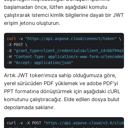
başlamadan önce, lütfen aşağıdaki komutu
çalıştırarak istemci kimlik bilgilerine dayalı bir JWT
erişim jetonu oluşturun.
curl
 -v 
"https://api.aspose.cloud/connect/token"
 \

-X POST \

-d 
"grant_type=client_credentials&client_id=bbf94a2c-
-H 
"Content-Type: application/x-www-form-urlencoded"
 
-H 
"Accept: application/json"
Artık JWT token’ımıza sahip olduğumuza göre,
yerel sürücüden PDF yüklemek ve adobe PDF’yi
PPT formatına dönüştürmek için aşağıdaki cURL
komutunu çalıştıracağız. Elde edilen dosya bulut
depolamada saklanır.
curl -v -X POST 
"https://api.aspose.cloud/v3.0/slides