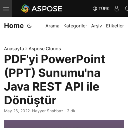
TÜRK
G
e
Home
z
Arama
Kategoriler
Arşiv
Etiketler
i
n
Anasayfa
»
Aspose.Clouds
m
PDF'yi PowerPoint
e
y
(PPT) Sunumu'na
i
D
Java REST API ile
e
Dönüştür
ğ
i
May 26, 2022
· Nayyer Shahbaz · 3 dk
ş
t