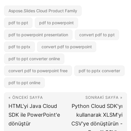
Aspose.Slides Cloud Product Family
pdf to ppt
pdf to powerpoint
pdf to powerpoint presentation
convert pdf to ppt
pdf to pptx
convert pdf to powerpoint
pdf to ppt converter online
convert pdf to powerpoint free
pdf to pptx converter
pdf to ppt online
« ÖNCEKI SAYFA
SONRAKI SAYFA »
HTML'yi Java Cloud
Python Cloud SDK'yı
SDK ile PowerPoint'e
kullanarak XLSM'yi
dönüştür
CSV'ye dönüştürün -