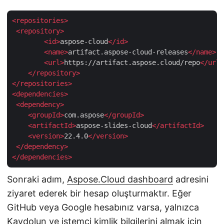
<
repositories
>
<
repository
>
<
id
>
aspose-cloud
</
id
>
<
name
>
artifact.aspose-cloud-releases
</
name
>
<
url
>
https://artifact.aspose.cloud/repo
</
url
>
</
repository
>
</
repositories
>
<
dependencies
>
<
dependency
>
<
groupId
>
com.aspose
</
groupId
>
<
artifactId
>
aspose-slides-cloud
</
artifactId
>
<
version
>
22.4.0
</
version
>
</
dependency
>
</
dependencies
>
Sonraki adım,
Aspose.Cloud dashboard
adresini
ziyaret ederek bir hesap oluşturmaktır. Eğer
GitHub veya Google hesabınız varsa, yalnızca
Kaydolun ve istemci kimlik bilgilerini almak için