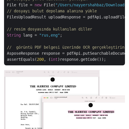
File file = 
new
 File(
"/Users/nayyershahbaz/Downloads/
// dosyayı bulut depolama alanına yükle
FilesUploadResult uploadResponse = pdfApi.uploadFile(
// resim dosyasında kullanılan diller
String
 lang = 
"rus,eng"
;

//  görüntü PDF belgesi üzerinde OCR gerçekleştirin
AsposeResponse response = pdfApi.putSearchableDocumen
assertEquals(
200
, (
int