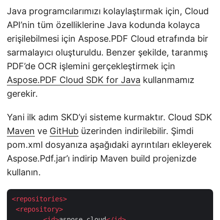
Java programcılarımızı kolaylaştırmak için, Cloud
API’nin tüm özelliklerine Java kodunda kolayca
erişilebilmesi için Aspose.PDF Cloud etrafında bir
sarmalayıcı oluşturuldu. Benzer şekilde, taranmış
PDF’de OCR işlemini gerçekleştirmek için
Aspose.PDF Cloud SDK for Java
kullanmamız
gerekir.
Yani ilk adım SKD’yi sisteme kurmaktır. Cloud SDK
Maven
ve
GitHub
üzerinden indirilebilir. Şimdi
pom.xml dosyanıza aşağıdaki ayrıntıları ekleyerek
Aspose.Pdf.jar’ı indirip Maven build projenizde
kullanın.
<
repositories
>
<
repository
>
<
id
>
aspose-cloud
</
id
>