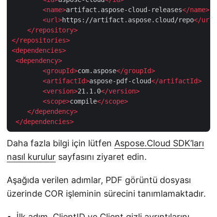
<
name
>
artifact.aspose-cloud-releases
</
name
>
<
url
>
https://artifact.aspose.cloud/repo
</
url
>
</
repository
>
</
repositories
>
<
dependencies
>
<
dependency
>
<
groupId
>
com.aspose
</
groupId
>
<
artifactId
>
aspose-pdf-cloud
</
artifactId
>
<
version
>
21.1.0
</
version
>
<
scope
>
compile
</
scope
>
</
dependency
>
</
dependencies
>
Daha fazla bilgi için lütfen
Aspose.Cloud SDK’ları
nasıl kurulur
sayfasını ziyaret edin.
Aşağıda verilen adımlar, PDF görüntü dosyası
üzerinde COR işleminin sürecini tanımlamaktadır.
İlk adım, ClientID ve Client gizli ayrıntılarını