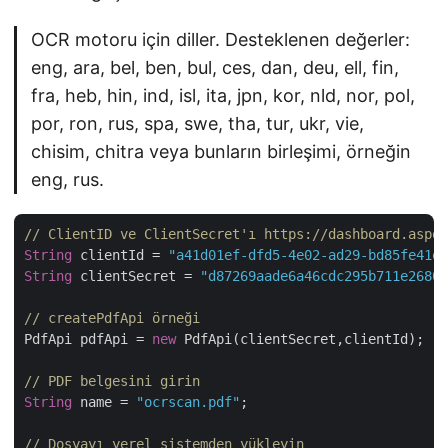
OCR motoru için diller. Desteklenen değerler:
eng, ara, bel, ben, bul, ces, dan, deu, ell, fin,
fra, heb, hin, ind, isl, ita, jpn, kor, nld, nor, pol,
por, ron, rus, spa, swe, tha, tur, ukr, vie,
chisim, chitra veya bunların birleşimi, örneğin
eng, rus.
// ClientID ve ClientSecret'ı https://dashboard.aspos
String
 clientId = 
"a41d01ef-dfd5-4e02-ad29-bd85fe41e3
String
 clientSecret = 
"d87269aade6a46cdc295b711e26809
// createPdfApi örneği
PdfApi pdfApi = 
new
 PdfApi(clientSecret,clientId);

// PDF belgesini girin
String
 name = 
"ocrscan.pdf"
;	        

// Dosyayı yerel sistemden yükleyin