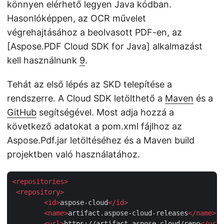
könnyen elérhető legyen Java kódban.
Hasonlóképpen, az OCR művelet
végrehajtásához a beolvasott PDF-en, az
[Aspose.PDF Cloud SDK for Java] alkalmazást
kell használnunk
9
.
Tehát az első lépés az SKD telepítése a
rendszerre. A Cloud SDK letölthető a
Maven
és a
GitHub
segítségével. Most adja hozzá a
következő adatokat a pom.xml fájlhoz az
Aspose.Pdf.jar letöltéséhez és a Maven build
projektben való használatához.
<
repositories
>
<
repository
>
<
id
>
aspose-cloud
</
id
>
<
name
>
artifact.aspose-cloud-releases
</
name
>
<
url
>
https://artifact.aspose.cloud/repo
</
url
>