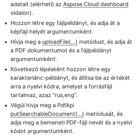
adatait (elérhető az
Aspose.Cloud dashboard
oldalon).
Hozzon létre egy fájlpéldányt, és adja át a
képfájl helyét argumentumként.
Hívja meg a
uploadFile(…)
metódust, és adja át
a PDF dokumentumot és a fájlpéldányt
argumentumként.
Következő lépésként hozzon létre egy
karakterlánc-példányt, és állítsa be az értékét
arra a nyelvi kódra, amelyet a forrásfájl
tartalmaz, azaz “rus,eng”.
Végül hívja meg a PdfApi
putSearchableDocument(…)
metódusát, és
adja meg a bemeneti PDF-fájl nevét és a nyelvi
kódot argumentumként.