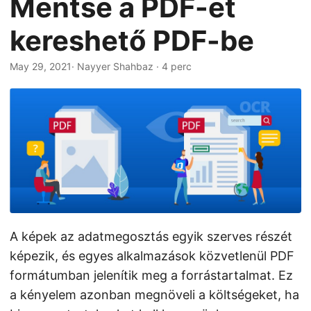
Mentse a PDF-et
n
kereshető PDF-be
May 29, 2021
· Nayyer Shahbaz · 4 perc
A képek az adatmegosztás egyik szerves részét
képezik, és egyes alkalmazások közvetlenül PDF
formátumban jelenítik meg a forrástartalmat. Ez
a kényelem azonban megnöveli a költségeket, ha