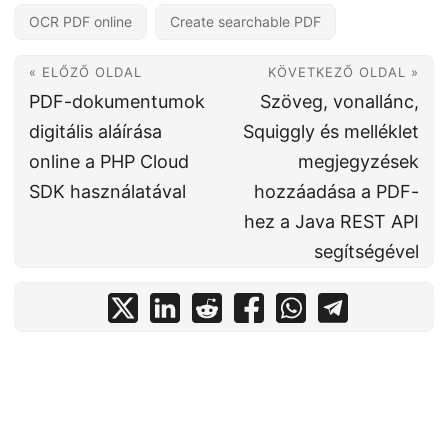
OCR PDF online
Create searchable PDF
« ELŐZŐ OLDAL
KÖVETKEZŐ OLDAL »
PDF-dokumentumok
Szöveg, vonallánc,
digitális aláírása
Squiggly és melléklet
online a PHP Cloud
megjegyzések
SDK használatával
hozzáadása a PDF-
hez a Java REST API
segítségével