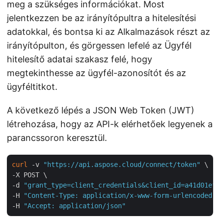
meg a szükséges információkat. Most
jelentkezzen be az irányítópultra a hitelesítési
adatokkal, és bontsa ki az Alkalmazások részt az
irányítópulton, és görgessen lefelé az Ügyfél
hitelesítő adatai szakasz felé, hogy
megtekinthesse az ügyfél-azonosítót és az
ügyféltitkot.
A következő lépés a JSON Web Token (JWT)
létrehozása, hogy az API-k elérhetőek legyenek a
parancssoron keresztül.
curl
 -v 
"https://api.aspose.cloud/connect/token"
 \

-X POST \

-d 
"grant_type=client_credentials&client_id=a41d01ef-
-H 
"Content-Type: application/x-www-form-urlencoded"
 
-H 
"Accept: application/json"