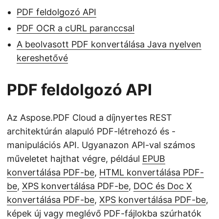
PDF feldolgozó API
PDF OCR a cURL paranccsal
A beolvasott PDF konvertálása Java nyelven
kereshetővé
PDF feldolgozó API
Az Aspose.PDF Cloud a díjnyertes REST
architektúrán alapuló PDF-létrehozó és -
manipulációs API. Ugyanazon API-val számos
műveletet hajthat végre, például
EPUB
konvertálása PDF-be
,
HTML konvertálása PDF-
be
,
XPS konvertálása PDF-be
,
DOC és Doc X
konvertálása PDF-be
,
XPS konvertálása PDF-be
,
képek új vagy meglévő PDF-fájlokba szúrhatók