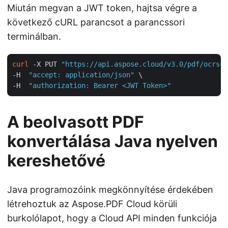
Miután megvan a JWT token, hajtsa végre a
következő cURL parancsot a parancssori
terminálban.
curl
 -X PUT 
"https://api.aspose.cloud/v3.0/pdf/ocrsca
-H  
"accept: application/json"
 \

-H  
"authorization: Bearer <JWT Token>"
A beolvasott PDF
konvertálása Java nyelven
kereshetővé
Java programozóink megkönnyítése érdekében
létrehoztuk az Aspose.PDF Cloud körüli
burkolólapot, hogy a Cloud API minden funkciója