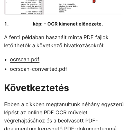
kép: – OCR kimenet előnézete.
A fenti példában használt minta PDF fájlok
letölthetők a következő hivatkozásokról:
ocrscan.pdf
ocrscan-converted.pdf
Következtetés
Ebben a cikkben megtanultunk néhány egyszerű
lépést az online PDF OCR művelet
végrehajtásához és a beolvasott PDF-
dokumentum kereshető PDF-dokumentummá