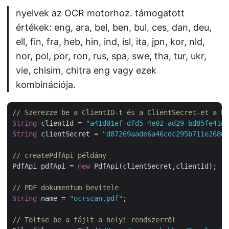
nyelvek az OCR motorhoz. támogatott
értékek: eng, ara, bel, ben, bul, ces, dan, deu,
ell, fin, fra, heb, hin, ind, isl, ita, jpn, kor, nld,
nor, pol, por, ron, rus, spa, swe, tha, tur, ukr,
vie, chisim, chitra eng vagy ezek
kombinációja.
// Szerezze be a ClientID-t és a ClientSecret-et a ht
String
 clientId = 
"a41d01ef-dfd5-4e02-ad29-bd85fe41e3
String
 clientSecret = 
"d87269aade6a46cdc295b711e26809
// createPdfApi példány
PdfApi pdfApi = 
new
 PdfApi(clientSecret,clientId);

// PDF dokumentum bevitele
String
 name = 
"ocrscan.pdf"
;	        

// Töltse be a fájlt a helyi rendszerről