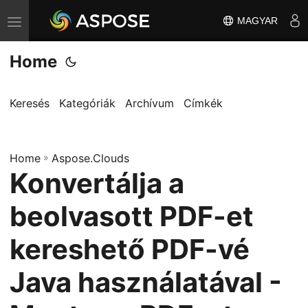
MAGYAR
T
o
Home
g
g
l
Keresés
Kategóriák
Archívum
Címkék
e
n
Home
a
»
Aspose.Clouds
Konvertálja a
v
i
beolvasott PDF-et
g
a
kereshető PDF-vé
t
Java használatával -
i
o