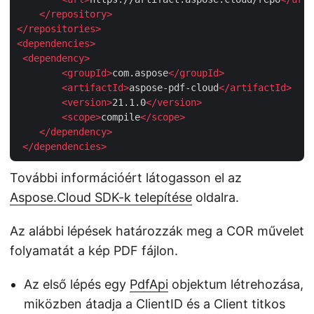
</
repository
>
</
repositories
>
<
dependencies
>
<
dependency
>
<
groupId
>
com.aspose
</
groupId
>
<
artifactId
>
aspose-pdf-cloud
</
artifactId
>
<
version
>
21.1.0
</
version
>
<
scope
>
compile
</
scope
>
</
dependency
>
</
dependencies
>
További információért látogasson el az
Aspose.Cloud SDK-k telepítése
oldalra.
Az alábbi lépések határozzák meg a COR művelet
folyamatát a kép PDF fájlon.
Az első lépés egy
PdfApi
objektum létrehozása,
miközben átadja a ClientID és a Client titkos