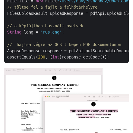
File file = 
new
 File(
"/Users/nayyershahbaz/Downloads/
// töltse fel a fájlt a felhőtárhelyre
FilesUploadResult uploadResponse = pdfApi.uploadFile(
// a képfájlban használt nyelvek
String
 lang = 
"rus,eng"
;

//  hajtsa végre az OCR-t képen PDF dokumentumon
AsposeResponse response = pdfApi.putSearchableDocumen
assertEquals(
200
, (
int