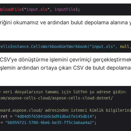
UploadFile
("
input
.xls
", 
inputFile
içeriğini okumamız ve ardından bulut depolama alanına
cellsInstance.CellsWorkbookGetWorkbook("input.xls",
null
CSV’ye dönüştürme işlemini çevrimiçi gerçekleştirmek 
ı işlemin ardından ortaya çıkan CSV de bulut depolama
e veri dosyalarının tamamı için lütfen şu adrese gidin: 
com/aspose-cells-cloud/aspose-cells-cloud-dotnet/
board.aspose.cloud/ adresinden istemci kimlik bilgilerin
cret = 
"4d84d5f6584160cbd91dba1fe145db14"
 = 
"bb959721-5780-4be6-be35-ff5c3a6aa4a2"
;
