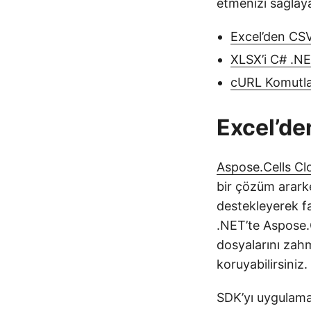
etmenizi sağlaya
Excel’den CS
XLSX’i C# .N
cURL Komutlar
Excel’de
Aspose.Cells Cl
bir çözüm ararke
destekleyerek fa
.NET’te Aspose.
dosyalarını zahm
koruyabilirsiniz.
SDK’yı uygulama