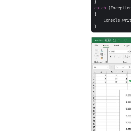
catch
 (Exception
{

    Console.Wri