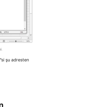
i.
’si şu adresten
n