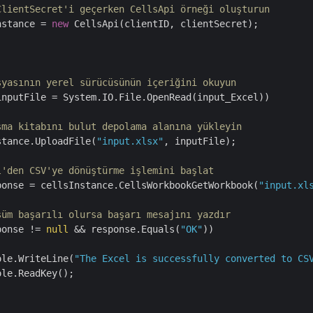
ClientSecret'i geçerken CellsApi örneği oluşturun
nstance = 
new
 CellsApi(clientID, clientSecret);

syasının yerel sürücüsünün içeriğini okuyun
inputFile = System.IO.File.OpenRead(input_Excel))

şma kitabını bulut depolama alanına yükleyin
stance.UploadFile(
"input.xlsx"
, inputFile);

l'den CSV'ye dönüştürme işlemini başlat
ponse = cellsInstance.CellsWorkbookGetWorkbook(
"input.xl
şüm başarılı olursa başarı mesajını yazdır
ponse != 
null
 && response.Equals(
"OK"
))

ole.WriteLine(
"The Excel is successfully converted to CS
le.ReadKey();
