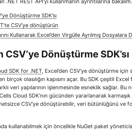
n .NET REST API’yi kullanmanın ayrıntılarına bakalım
V’ye Dönüştürme SDK’sı
ET’te CSV’ye dönüştürün
ını Kullanarak Excel’den Virgülle Ayrılmış Dosyalara
n CSV’ye Dönüştürme SDK’sı
oud SDK for .NET
, Excel’den CSV’ye dönüştürme için s
n birçok olasılığın kapısını açar. Bu SDK çeşitli Excel 
rklı veri yapılarının işlenmesinde esneklik sağlar. Bu 
Cells Cloud SDK’nın gücünden yararlanarak karmaşık
etsizce CSV’ye dönüştürebilir, veri bütünlüğünü ve f
da kullanabilmek için öncelikle NuGet paket yönetici