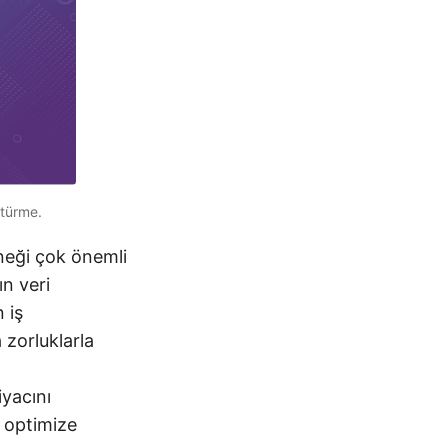
ştürme.
eği çok önemli
ın veri
 iş
 zorluklarla
iyacını
ı optimize