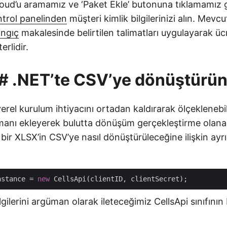
oud’u aramamız ve ‘Paket Ekle’ butonuna tıklamamız g
ntrol panelinden
müşteri kimlik bilgilerinizi alın. Mevcu
angıç
makalesinde belirtilen talimatları uygulayarak üc
rlidir.
# .NET’te CSV’ye dönüştürü
erel kurulum ihtiyacını ortadan kaldırarak ölçeklenebili
katmanı ekleyerek bulutta dönüşüm gerçekleştirme olana
bir XLSX’in CSV’ye nasıl dönüştürüleceğine ilişkin ayrın
nstance = 
new
lgilerini argüman olarak ileteceğimiz CellsApi sınıfının