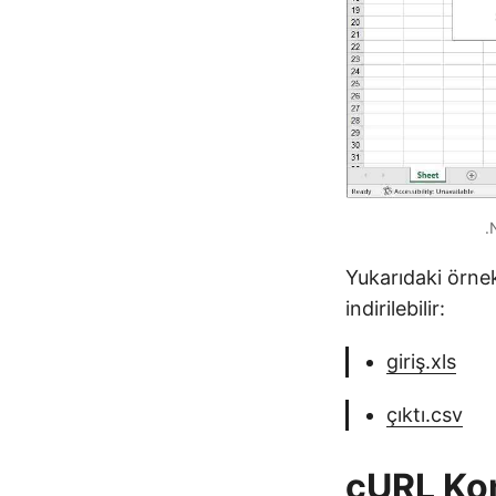
.
Yukarıdaki örnek
indirilebilir:
giriş.xls
çıktı.csv
cURL Kom