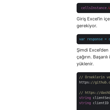
cellsInstance
.
Giriş Excel’in 
gerekiyor.
var
response
=
Şimdi Excel’den 
çağırın. Başarıl
yüklenir.
// Örneklerin v
https:
//github.
// https://dash
string
 clientSe
string
 clientID