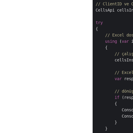
// ClientID ve 
CellsApi cellsI
try
{

// Excel do
using
 (
var
 
    {

// çalı
        cellsIn
// Exce
var
 res
// dönü
if
 (res
        {

           Cons
           Conso
        }

    }
