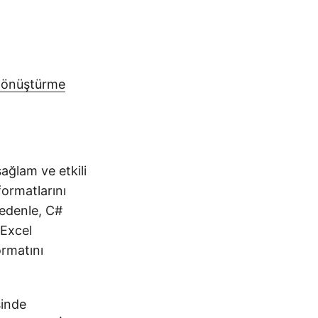
.
 Dönüştürme
ağlam ve etkili
formatlarını
nedenle, C#
 Excel
ormatını
sinde