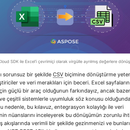
loud SDK ile Excel’i çevrimiçi olarak virgülle ayrılmış değerlere dönü
ı sorunsuz bir şekilde
CSV
biçimine dönüştürme yeten
iştiriciler ve veri meraklıları için beceri. Excel sayfaların
çin güçlü bir araç olduğunun farkındayız, ancak bazen
ik ve çeşitli sistemlerle uyumluluk söz konusu olduğunda
Bu nedenle, bu kılavuz, entegrasyon kolaylığı ile veri
liğinin nüanslarını inceleyerek bu dönüşümün zorunlu iht
 iş akışlarında verimli bir şekilde gezinmenizi ve bunlar