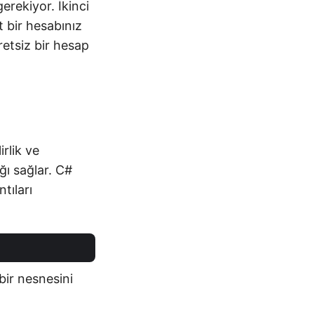
erekiyor. İkinci
t bir hesabınız
retsiz bir hesap
n
rlik ve
ğı sağlar. C#
tıları
 bir nesnesini