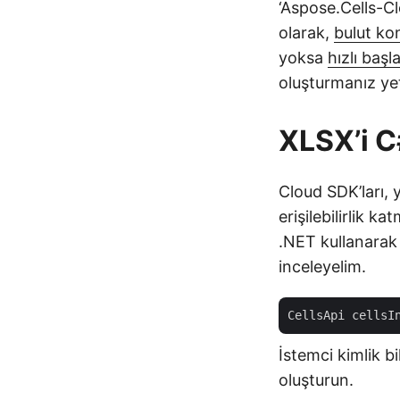
‘Aspose.Cells-Cl
olarak,
bulut ko
yoksa
hızlı başl
oluşturmanız yete
XLSX’i C
Cloud SDK’ları, y
erişilebilirlik 
.NET kullanarak 
inceleyelim.
CellsApi cellsI
İstemci kimlik bi
oluşturun.