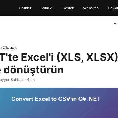
Ürünler
Satın Al
Destek
Websites
Hakkı
A
e.Clouds
T'te Excel'i (XLS, XLSX
 dönüştürün
Nayyer Şahbaz · 4 dk