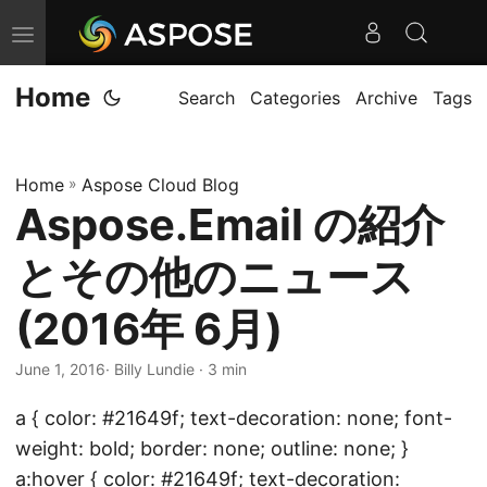
T
o
Home
g
Search
Categories
Archive
Tags
g
l
Home
»
Aspose Cloud Blog
e
Aspose.Email の紹介
n
a
とその他のニュース
v
i
(2016年 6月)
g
June 1, 2016
· Billy Lundie · 3 min
a
t
a { color: #21649f; text-decoration: none; font-
i
weight: bold; border: none; outline: none; }
o
a:hover { color: #21649f; text-decoration: