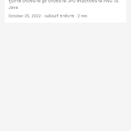
รูปภาพ ปรับขนาด gif ปรับขนาด JPG หรือปรับขนาด PNG ใน
n
Java
October 25, 2022
· เนย์เยอร์ ชาห์บาซ · 2 min