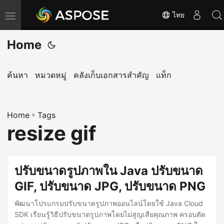
ไทย
T
o
Home
g
g
l
ค้นหา
หมวดหมู่
คลังเก็บเอกสารสำคัญ
แท็ก
e
n
Home
a
»
Tags
resize gif
v
i
g
ปรับขนาดรูปภาพใน Java ปรับขนาด
a
GIF, ปรับขนาด JPG, ปรับขนาด PNG
t
i
พัฒนาโปรแกรมปรับขนาดรูปภาพออนไลน์โดยใช้ Java Cloud
o
SDK เรียนรู้วิธีปรับขนาดรูปภาพโดยไม่สูญเสียคุณภาพ ครอบตัด