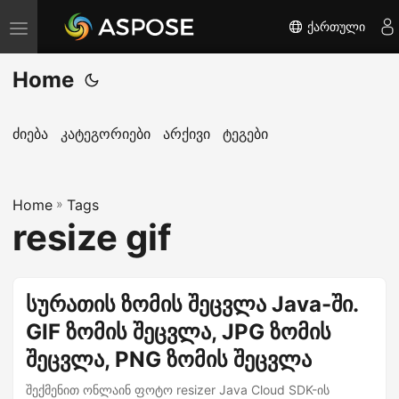
ქართული
T
o
Home
g
g
l
ძიება
კატეგორიები
არქივი
ტეგები
e
n
Home
a
»
Tags
resize gif
v
i
g
სურათის ზომის შეცვლა Java-ში.
a
GIF ზომის შეცვლა, JPG ზომის
t
i
შეცვლა, PNG ზომის შეცვლა
o
შექმენით ონლაინ ფოტო resizer Java Cloud SDK-ის