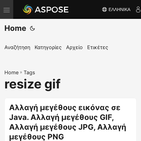
ΕΛΛΗΝΙΚΆ
Ε
ν
Home
α
λ
λ
Αναζήτηση
Κατηγορίες
Αρχείο
Ετικέτες
α
γ
Home
ή
»
Tags
resize gif
π
λ
ο
Αλλαγή μεγέθους εικόνας σε
ή
Java. Αλλαγή μεγέθους GIF,
γ
η
Αλλαγή μεγέθους JPG, Αλλαγή
σ
μεγέθους PNG