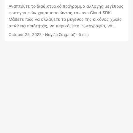
η
Αναπτύξτε το διαδικτυακό πρόγραμμα αλλαγής μεγέθους
ς
φωτογραφιών χρησιμοποιώντας το Java Cloud SDK.
Μάθετε πώς να αλλάξετε το μέγεθος της εικόνας χωρίς
απώλεια ποιότητας, να περικόψετε φωτογραφία, να
αλλάξετε μέγεθος gif, να αλλάξετε το μέγεθος JPG ή να
October 25, 2022
· Ναγιέρ Σαχμπάζ · 5 min
αλλάξετε το μέγεθος PNG σε Java.