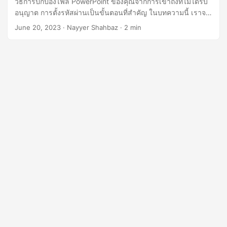
วิธีการปกป้องไฟล์ PowerPoint ของคุณจากการเข้าถึงที่ไม่ได้รับ
n
อนุญาต การตั้งรหัสผ่านเป็นขั้นตอนที่สำคัญ ในบทความนี้ เราจะ
สำรวจวิธีการตั้งรหัสผ่านป้องกันการนำเสนอ PowerPoint โดยใช้
June 20, 2023
· Nayyer Shahbaz · 2 min
.NET REST API