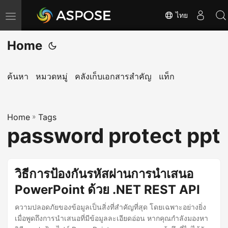
ไทย
T
o
Home
g
g
l
ค้นหา
หมวดหมู่
คลังเก็บเอกสารสำคัญ
แท็ก
e
n
Home
a
»
Tags
password protect ppt
v
i
g
วิธีการป้องกันรหัสผ่านการนำเสนอ
a
PowerPoint ด้วย .NET REST API
t
i
ความปลอดภัยของข้อมูลเป็นสิ่งที่สำคัญที่สุด โดยเฉพาะอย่างยิ่ง
o
เมื่อพูดถึงการนำเสนอที่มีข้อมูลละเอียดอ่อน หากคุณกำลังมองหา