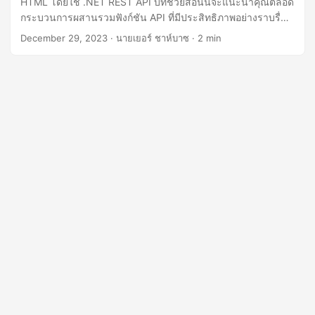
HTML โดยใช้ .NET REST API บทช่วยสอนนี้จะแนะนำคุณตลอด
n
กระบวนการผสานรวมฟังก์ชัน API ที่มีประสิทธิภาพอย่างราบรื่น
พร้อมให้ข้อมูลเชิงลึกแบบทีละขั้นตอนเกี่ยวกับกระบวนการแปลง
December 29, 2023
· นายเยอร์ ชาห์บาซ · 2 min
‘JSON เป็น HTML’