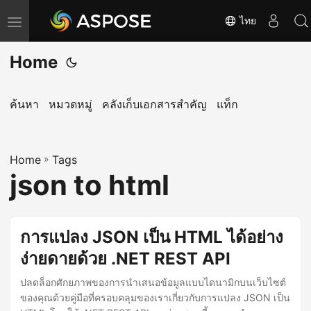
ไทย
T
o
Home
g
g
l
ค้นหา
หมวดหมู่
คลังเก็บเอกสารสำคัญ
แท็ก
e
n
Home
a
»
Tags
json to html
v
i
g
การแปลง JSON เป็น HTML ได้อย่าง
a
ง่ายดายด้วย .NET REST API
t
i
ปลดล็อกศักยภาพของการนำเสนอข้อมูลแบบไดนามิกบนเว็บไซต์
o
ของคุณด้วยคู่มือที่ครอบคลุมของเราเกี่ยวกับการแปลง JSON เป็น