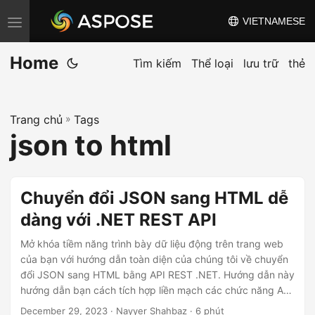
VIETNAMESE
C
h
Home
u
Tìm kiếm
Thể loại
lưu trữ
thẻ
y
ể
Trang chủ
»
Tags
n
json to html
đ
ổ
i
Chuyển đổi JSON sang HTML dễ
đ
dàng với .NET REST API
i
ề
Mở khóa tiềm năng trình bày dữ liệu động trên trang web
u
của bạn với hướng dẫn toàn diện của chúng tôi về chuyển
đổi JSON sang HTML bằng API REST .NET. Hướng dẫn này
h
hướng dẫn bạn cách tích hợp liền mạch các chức năng API
ư
mạnh mẽ, cung cấp thông tin chi tiết từng bước về quy
December 29, 2023
· Nayyer Shahbaz · 6 phút