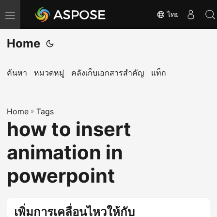
ไทย
T
o
Home
g
g
l
ค้นหา
หมวดหมู่
คลังเก็บเอกสารสำคัญ
แท็ก
e
n
Home
a
»
Tags
how to insert
v
i
animation in
g
a
powerpoint
t
i
o
เพิ่มการเคลื่อนไหวให้กับ