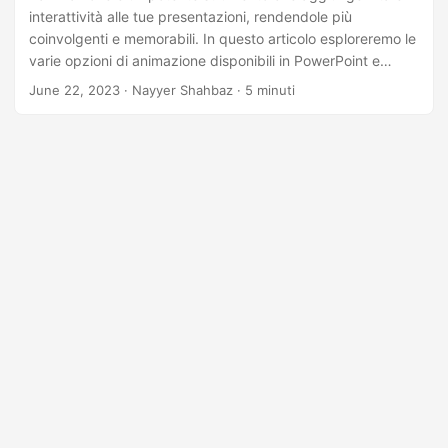
interattività alle tue presentazioni, rendendole più
coinvolgenti e memorabili. In questo articolo esploreremo le
varie opzioni di animazione disponibili in PowerPoint e
dimostreremo come sfruttare le funzionalità dell’API REST
June 22, 2023
· Nayyer Shahbaz · 5 minuti
.NET per inserire animazioni a livello di codice nelle
diapositive.