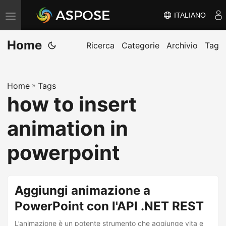
ITALIANO
V
ä
Home
x
Ricerca
Categorie
Archivio
Tag
l
a
Home
»
Tags
n
how to insert
a
v
animation in
i
g
powerpoint
e
r
i
Aggiungi animazione a
n
PowerPoint con l'API .NET REST
g
L’animazione è un potente strumento che aggiunge vita e