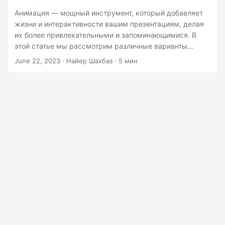
г
Анимация — мощный инструмент, который добавляет
а
жизни и интерактивности вашим презентациям, делая
ц
их более привлекательными и запоминающимися. В
и
этой статье мы рассмотрим различные варианты
анимации, доступные в PowerPoint, и
ю
June 22, 2023
· Найер Шахбаз · 5 мин
продемонстрируем, как можно использовать
возможности .NET REST API для программной вставки
анимации в слайды.