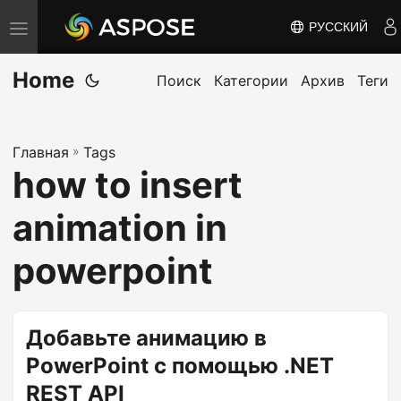
РУССКИЙ
П
е
Home
р
Поиск
Категории
Архив
Теги
е
к
Главная
»
Tags
л
how to insert
ю
ч
animation in
и
т
powerpoint
ь
н
а
Добавьте анимацию в
в
PowerPoint с помощью .NET
и
REST API