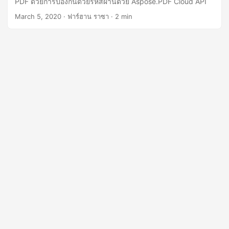
PDF ด้วยการป้องกันด้วยรหัสผ่านด้วย Aspose.PDF Cloud API
n
March 5, 2020
· ฟาร์ฮาน ราซา · 2 min