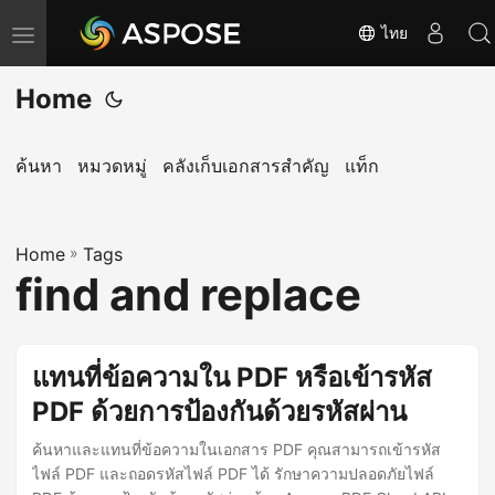
ไทย
T
o
Home
g
g
l
ค้นหา
หมวดหมู่
คลังเก็บเอกสารสำคัญ
แท็ก
e
n
Home
a
»
Tags
find and replace
v
i
g
แทนที่ข้อความใน PDF หรือเข้ารหัส
a
PDF ด้วยการป้องกันด้วยรหัสผ่าน
t
i
ค้นหาและแทนที่ข้อความในเอกสาร PDF คุณสามารถเข้ารหัส
o
ไฟล์ PDF และถอดรหัสไฟล์ PDF ได้ รักษาความปลอดภัยไฟล์