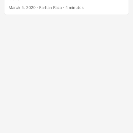
ã
March 5, 2020
· Farhan Raza · 4 minutos
o