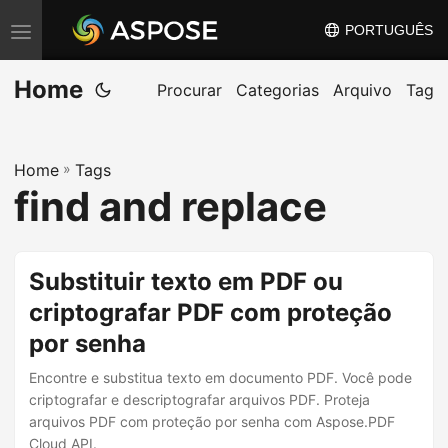
PORTUGUÊS
A
l
Home
t
Procurar
Categorias
Arquivo
Tag
e
r
Home
»
Tags
n
find and replace
a
r
n
Substituir texto em PDF ou
a
criptografar PDF com proteção
v
por senha
e
g
Encontre e substitua texto em documento PDF. Você pode
a
criptografar e descriptografar arquivos PDF. Proteja
arquivos PDF com proteção por senha com Aspose.PDF
ç
Cloud API.