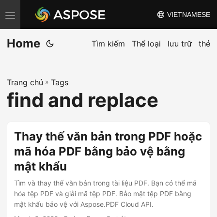
VIETNAMESE
C
h
Home
u
Tìm kiếm
Thể loại
lưu trữ
thẻ
y
ể
Trang chủ
»
Tags
n
find and replace
đ
ổ
i
Thay thế văn bản trong PDF hoặc
đ
mã hóa PDF bằng bảo vệ bằng
i
mật khẩu
ề
u
Tìm và thay thế văn bản trong tài liệu PDF. Bạn có thể mã
h
hóa tệp PDF và giải mã tệp PDF. Bảo mật tệp PDF bằng
mật khẩu bảo vệ với Aspose.PDF Cloud API.
ư